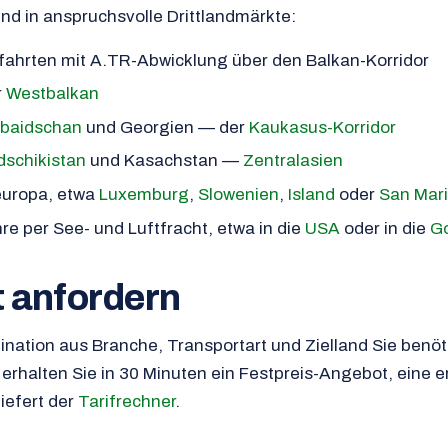
nd in anspruchsvolle Drittlandmärkte:
fahrten mit A.TR-Abwicklung über den Balkan-Korridor
r
Westbalkan
baidschan
und Georgien — der
Kaukasus-Korridor
dschikistan
und Kasachstan —
Zentralasien
europa, etwa
Luxemburg
,
Slowenien
,
Island
oder
San Mar
e per See- und Luftfracht, etwa in die
USA
oder in die
Go
 anfordern
nation aus Branche, Transportart und Zielland Sie benöt
erhalten Sie in 30 Minuten ein Festpreis-Angebot, eine e
liefert der
Tarifrechner
.