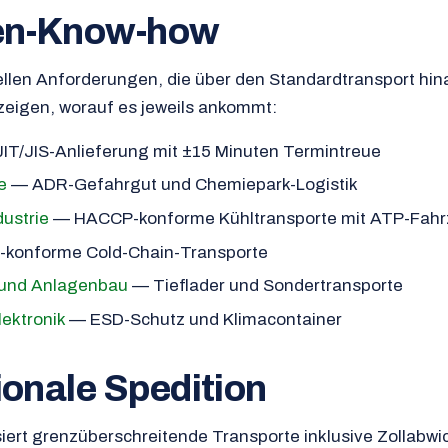
en-Know-how
ellen Anforderungen, die über den Standardtransport hi
eigen, worauf es jeweils ankommt:
IT/JIS-Anlieferung mit ±15 Minuten Termintreue
e
— ADR-Gefahrgut und Chemiepark-Logistik
ustrie
— HACCP-konforme Kühltransporte mit ATP-Fah
konforme Cold-Chain-Transporte
und Anlagenbau
— Tieflader und Sondertransporte
ektronik
— ESD-Schutz und Klimacontainer
ionale Spedition
siert grenzüberschreitende Transporte inklusive Zollabw