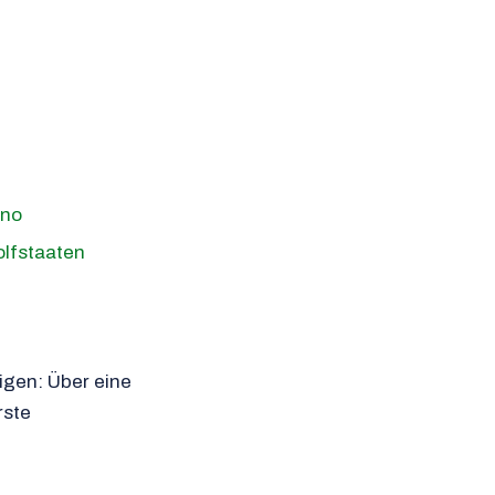
ino
lfstaaten
igen: Über eine
rste