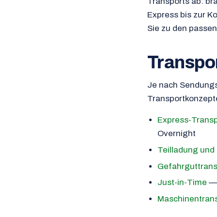
Transports ab: br
Express bis zur Ko
Sie zu den passe
Transpo
Je nach Sendungs
Transportkonzepte
Express-Transp
Overnight
Teilladung und
Gefahrguttrans
Just-in-Time
— 
Maschinentran