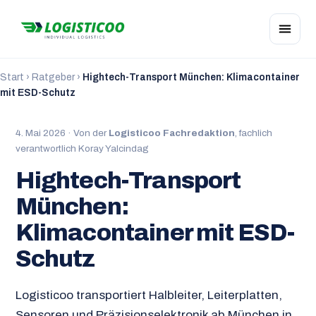
Start
›
Ratgeber
›
Hightech-Transport München: Klimacontainer
mit ESD-Schutz
4. Mai 2026 · Von der
Logisticoo Fachredaktion
, fachlich
verantwortlich Koray Yalcindag
Hightech-Transport
München:
Klimacontainer mit ESD-
Schutz
Logisticoo transportiert Halbleiter, Leiterplatten,
Sensoren und Präzisionselektronik ab München in