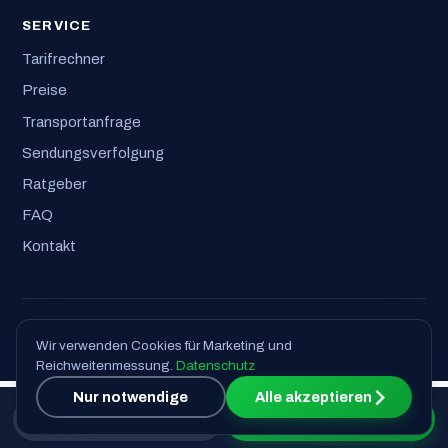
SERVICE
Tarifrechner
Preise
Transportanfrage
Sendungsverfolgung
Ratgeber
FAQ
Kontakt
© 2026 Logisticoo GmbH · Alle Rechte vorbehalten
Wir verwenden Cookies für Marketing und
Impressum
·
Datenschutz
·
AGB
Reichweitenmessung.
Datenschutz
Nur notwendige
Alle akzeptieren
📞 Anrufen
Transportanfrage