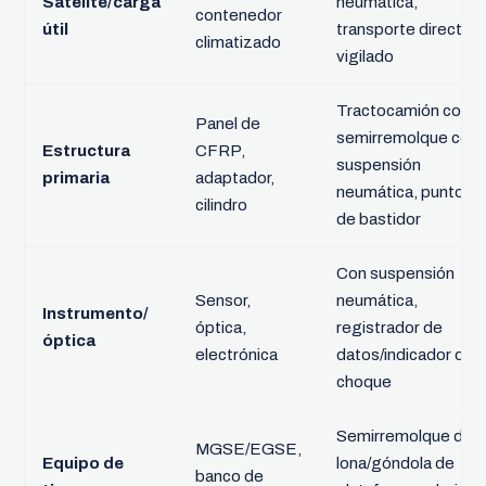
Satélite/carga
neumática,
contenedor
útil
transporte directo
climatizado
vigilado
Tractocamión con
Panel de
semirremolque con
Estructura
CFRP,
suspensión
primaria
adaptador,
neumática, puntos
cilindro
de bastidor
Con suspensión
Sensor,
neumática,
Instrumento/
óptica,
registrador de
óptica
electrónica
datos/indicador de
choque
Semirremolque de
MGSE/EGSE,
Equipo de
lona/góndola de
banco de