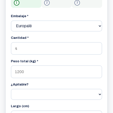
1
2
3
Embalaje *
Cantidad *
Peso total (kg) *
¿Apilable?
Largo (cm)