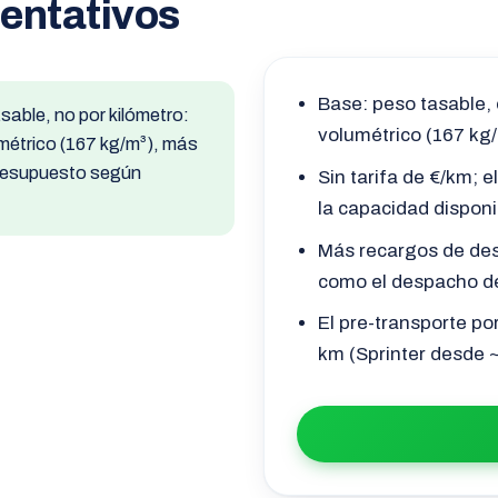
ientativos
Base: peso tasable, e
asable, no por kilómetro:
volumétrico (167 kg
lumétrico (167 kg/m³), más
presupuesto según
Sin tarifa de €/km; el
la capacidad disponi
Más recargos de des
como el despacho d
El pre-transporte po
km (Sprinter desde ~