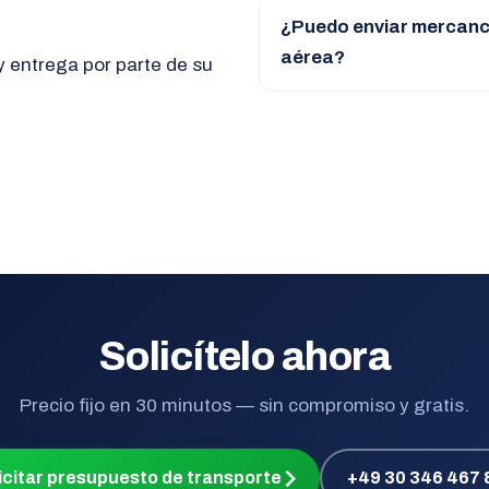
¿Puedo enviar mercancí
aérea?
 y entrega por parte de su
Solicítelo ahora
Precio fijo en 30 minutos — sin compromiso y gratis.
icitar presupuesto de transporte
+49 30 346 467 