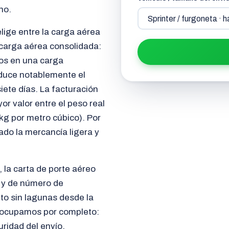
no.
lige entre la carga aérea
a carga aérea consolidada:
ros en una carga
educe notablemente el
siete días. La facturación
yor valor entre el peso real
 kg por metro cúbico). Por
ado la mercancía ligera y
 la carta de porte aéreo
e y de número de
to sin lagunas desde la
os ocupamos por completo:
ridad del envío,