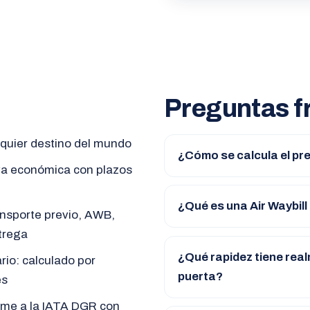
Preguntas f
lquier destino del mundo
¿Cómo se calcula el pr
va económica con plazos
¿Qué es una Air Waybil
ansporte previo, AWB,
trega
¿Qué rapidez tiene real
rio: calculado por
puerta?
es
rme a la IATA DGR con