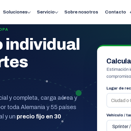
Soluciones
Servicio
Sobre nosotros
Contacto
ROPA
o individual
rtes
Calcula
Estimación 
compromiso
Lugar de re
cial y completa, carga aérea y
por toda Alemania y 55 países
Vehículo / t
al y un
precio fijo en 30