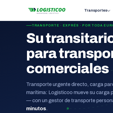
Transportes
TRANSPORTE · EXPRÉS · POR TODA EU
Su transitari
para transpo
comerciales
Transporte urgente directo, carga par
marítima: Logisticoo mueve su carga 
— con un gestor de transporte person
minutos
.