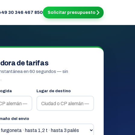
+49 30 346 467 850
Solicitar presupuesto
dora de tarifas
instantánea en 60 segundos — sin
.
cogida
Lugar de destino
amaño del envío