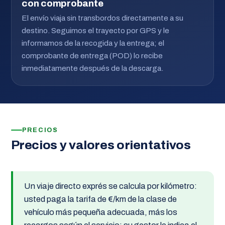
con comprobante
El envío viaja sin transbordos directamente a su
destino. Seguimos el trayecto por GPS y le
informamos de la recogida y la entrega; el
comprobante de entrega (POD) lo recibe
inmediatamente después de la descarga.
PRECIOS
Precios y valores orientativos
Un viaje directo exprés se calcula por kilómetro:
usted paga la tarifa de €/km de la clase de
vehículo más pequeña adecuada, más los