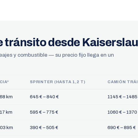
e tránsito desde Kaisersla
eajes y combustible — su precio fijo llega en un
CIA*
SPRINTER (HASTA 1,2 T)
CAMIÓN TRÁI
668 km
645 € – 840 €
1145 € – 1485
617 km
595 € – 775 €
1060 € – 1370
403 km
390 € – 505 €
690 € – 895 €