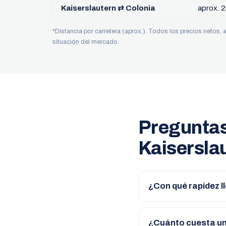
Kaiserslautern ⇄ Colonia
aprox. 
*Distancia por carretera (aprox.). Todos los precios netos,
situación del mercado.
Preguntas
Kaisersla
¿Con qué rapidez ll
¿Cuánto cuesta un