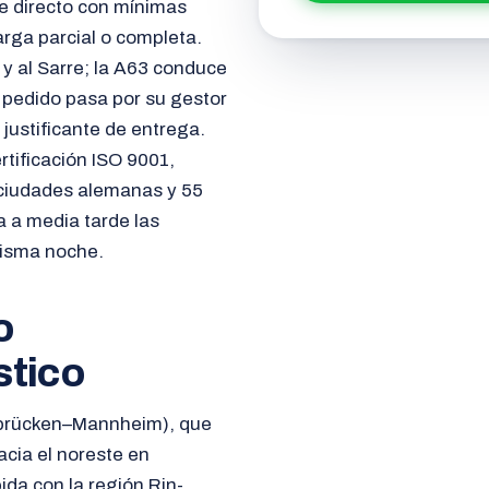
e directo con mínimas
rga parcial o completa.
y al Sarre; la A63 conduce
 pedido pasa por su gestor
 justificante de entrega.
tificación ISO 9001,
 ciudades alemanas y 55
ra a media tarde las
misma noche.
o
stico
arbrücken–Mannheim), que
acia el noreste en
da con la región Rin-