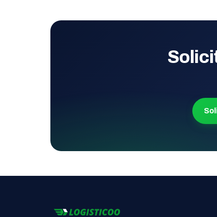
Solici
Sol