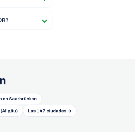
ADR?
rn
io en Saarbrücken
 (Allgäu)
Las 147 ciudades →