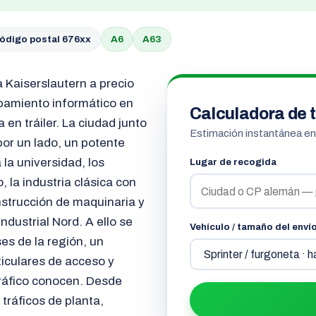
ódigo postal 676xx
A6
A63
a Kaiserslautern a precio
ipamiento informático en
Calculadora de t
en tráiler. La ciudad junto
Estimación instantánea e
or un lado, un potente
 la universidad, los
Lugar de recogida
, la industria clásica con
nstrucción de maquinaria y
dustrial Nord. A ello se
Vehículo / tamaño del enví
es de la región, un
ticulares de acceso y
ráfico conocen. Desde
tráficos de planta,