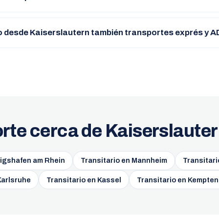
 desde Kaiserslautern también transportes exprés y 
orte cerca de Kaiserslaute
wigshafen am Rhein
Transitario en Mannheim
Transitar
Karlsruhe
Transitario en Kassel
Transitario en Kempten