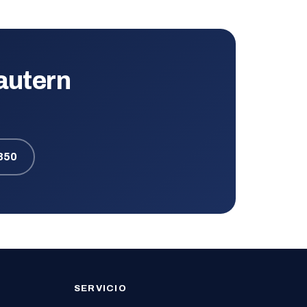
lautern
850
SERVICIO