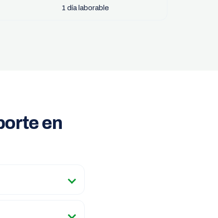
1 día laborable
porte en