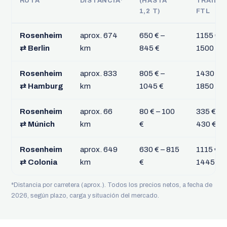
RUTA
DISTANCIA*
(HASTA
TRÁILE
1,2 T)
FTL
Rosenheim
aprox. 674
650 € –
1155 € –
⇄ Berlin
km
845 €
1500 €
Rosenheim
aprox. 833
805 € –
1430 € –
⇄ Hamburg
km
1045 €
1850 €
Rosenheim
aprox. 66
80 € – 100
335 € –
⇄ Múnich
km
€
430 €
Rosenheim
aprox. 649
630 € – 815
1115 € –
⇄ Colonia
km
€
1445 €
*Distancia por carretera (aprox.). Todos los precios netos, a fecha de
2026, según plazo, carga y situación del mercado.