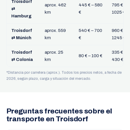
Troisdorf
aprox. 462
445 € – 580
795 € –
⇄
km
€
1025 €
Hamburg
Troisdorf
aprox. 559
540 € – 700
960 € –
⇄ Múnich
km
€
1245 €
Troisdorf
aprox. 25
335 € –
80 € – 100 €
⇄ Colonia
km
430 €
*Distancia por carretera (aprox.). Todos los precios netos, a fecha de
2026, según plazo, carga y situación del mercado.
Preguntas frecuentes sobre el
transporte en Troisdorf