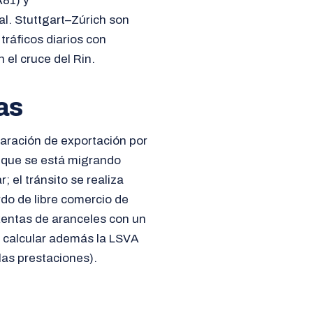
81) y
al. Stuttgart–Zúrich son
ráficos diarios con
el cruce del Rin.
as
laración de exportación por
 que se está migrando
 el tránsito se realiza
do de libre comercio de
xentas de aranceles con un
e calcular además la LSVA
las prestaciones).