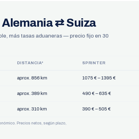
s Alemania ⇄ Suiza
ible, más tasas aduaneras — precio fijo en 30
DISTANCIA*
SPRINTER
aprox. 856 km
1075 € – 1395 €
aprox. 389 km
490 € – 635 €
aprox. 310 km
390 € – 505 €
económico. Precios netos, según plazo,