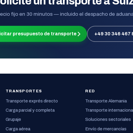
olicite un transporte a Sui
ecio fijo en 30 minutos — incluido el despacho de aduan
icitar presupuesto de transporte
+49 30 346 467 
TRANSPORTES
RED
Transporte exprés directo
Transporte Alemania
Carga parcial y completa
Transporte internaciona
Grupaje
Soluciones sectoriales
Carga aérea
Envío de mercancías