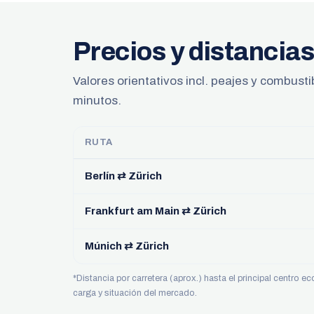
Precios y distancia
Valores orientativos incl. peajes y combust
minutos.
RUTA
Berlín ⇄ Zürich
Frankfurt am Main ⇄ Zürich
Múnich ⇄ Zürich
*Distancia por carretera (aprox.) hasta el principal centro 
carga y situación del mercado.