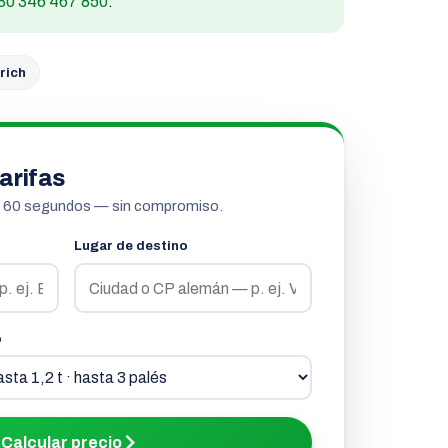
30 346 467 850
.
rich
arifas
n 60 segundos — sin compromiso.
Lugar de destino
o
Calcular precio