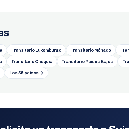
es
ia
Transitario Luxemburgo
Transitario Mónaco
Tran
a
Transitario Chequia
Transitario Países Bajos
Tra
n
Los 55 países →