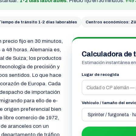
estándar:
1-2 días laborables
. Precio fijo en 30 minutos:
+49 
Tiempo de tránsito 1-2 días laborables
Centros económicos: Zü
n precio fijo en 30 minutos,
 a 48 horas. Alemania es,
Calculadora de t
al de Suiza; los productos
Estimación instantánea e
 tecnología de precisión y
bos sentidos. Lo que hace
Lugar de recogida
o corazón de Europa. Cada
, despacho de importación
migrando para ello de e-
Vehículo / tamaño del enví
 origen preferencial bien
e libre comercio de 1972,
 de aranceles con un
 departamento de tráfico