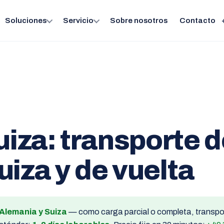
Soluciones
Servicio
Sobre nosotros
Contacto
uiza: transporte 
iza y de vuelta
 Alemania y Suiza
— como carga parcial o completa, transpor