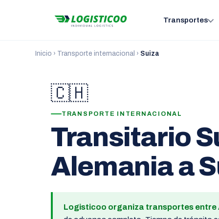
Transportes
Inicio
›
Transporte internacional
›
Suiza
🇨🇭
TRANSPORTE INTERNACIONAL
Transitario S
Alemania a Su
Logisticoo organiza transportes entre