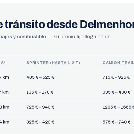
e tránsito desde Delmenho
eajes y combustible — su precio fijo llega en un
IA*
SPRINTER (HASTA 1,2 T)
CAMIÓN TRÁI
17 km
405 € – 525 €
715 € – 925 €
7 km
135 € – 170 €
335 € – 430 €
48 km
725 € – 940 €
1285 € – 1665 
34 km
325 € – 420 €
575 € – 740 €