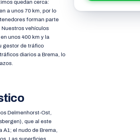
timos quedan cerca:
n a unos 70 km, por lo
ntenedores forman parte
 Nuestros vehículos
en unos 400 km y la
 gestor de tráfico
ráficos diarios a Brema, lo
lazos.
stico
sos Delmenhorst-Ost,
bergen), que al este
a A1; el nudo de Brema,
os. Las superficies