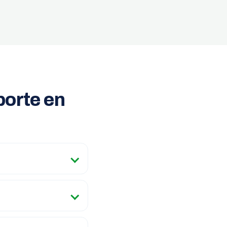
porte en
?