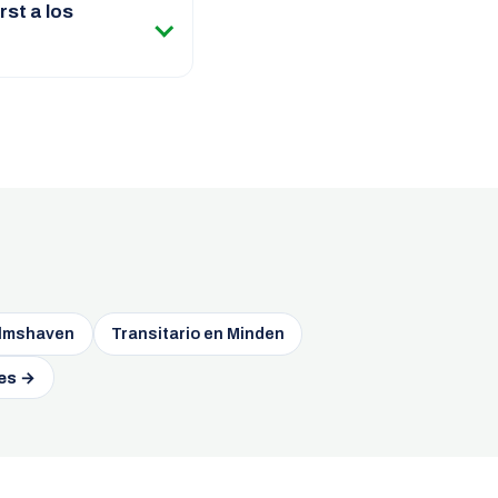
st a los
elmshaven
Transitario en Minden
es →