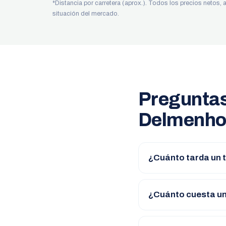
*Distancia por carretera (aprox.). Todos los precios netos,
situación del mercado.
Preguntas
Delmenho
¿Cuánto tarda un t
¿Cuánto cuesta un