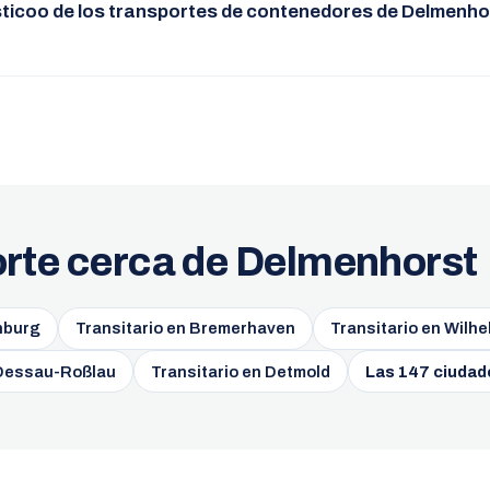
ticoo de los transportes de contenedores de Delmenhor
orte cerca de Delmenhorst
nburg
Transitario en Bremerhaven
Transitario en Wilh
 Dessau-Roßlau
Transitario en Detmold
Las 147 ciudad