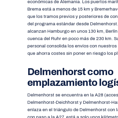
económicas de Alemania. Los puertos marí
Brema está a menos de 15 km y Bremerhave
que los tramos previos y posteriores de co
del programa estándar desde Delmenhorst.
alcanzan Hamburgo en unos 130 km, Berlín 
cuenca del Ruhr en poco más de 230 km. Su
personal consolida los envíos con nuestros t
que ahorra costes sin poner en riesgo los p
Delmenhorst como
emplazamiento logí
Delmenhorst se encuentra en la A28 (acce
Delmenhorst-Deichhorst y Delmenhorst-Has
enlaza en el triángulo de Delmenhorst con l
con paso a la A27, está a solo unos kilómetr