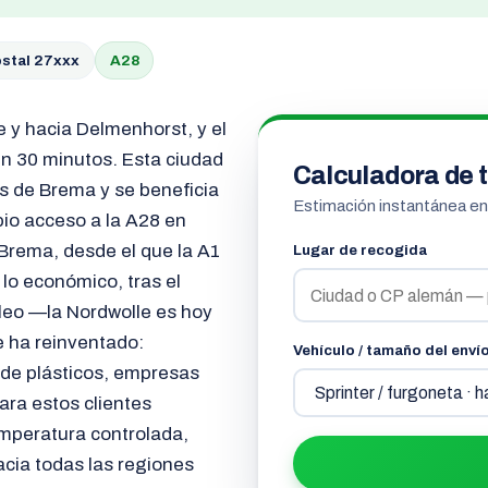
stal 27xxx
A28
e y hacia Delmenhorst, y el
 en 30 minutos. Esta ciudad
Calculadora de t
as de Brema y se beneficia
Estimación instantánea e
pio acceso a la A28 en
Brema, desde el que la A1
Lugar de recogida
lo económico, tras el
óleo —la Nordwolle es hoy
 ha reinventado:
Vehículo / tamaño del enví
 de plásticos, empresas
Para estos clientes
mperatura controlada,
acia todas las regiones