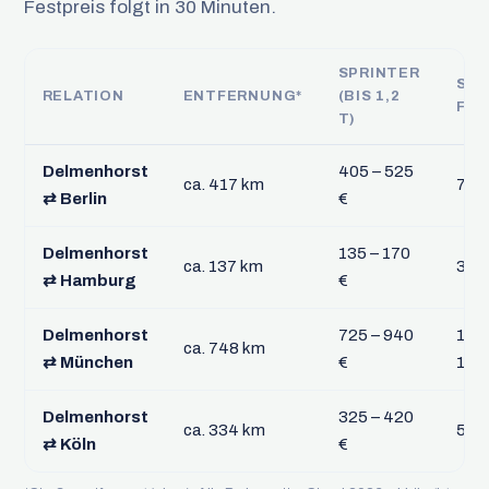
Festpreis folgt in 30 Minuten.
SPRINTER
SAT
RELATION
ENTFERNUNG*
(BIS 1,2
FTL
T)
Delmenhorst
405 – 525
ca. 417 km
715 
⇄ Berlin
€
Delmenhorst
135 – 170
ca. 137 km
335 
⇄ Hamburg
€
Delmenhorst
725 – 940
1.28
ca. 748 km
⇄ München
€
1.66
Delmenhorst
325 – 420
ca. 334 km
575 
⇄ Köln
€