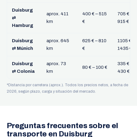
Duisburg
aprox. 411
400 € – 515
705 € –
⇄
km
€
915 €
Hamburg
Duisburg
aprox. 645
625 € – 810
1105 € –
⇄ Múnich
km
€
1435 €
Duisburg
aprox. 73
335 € –
80 € – 100 €
⇄ Colonia
km
430 €
*Distancia por carretera (aprox.). Todos los precios netos, a fecha de
2026, según plazo, carga y situación del mercado.
Preguntas frecuentes sobre el
transporte en Duisburg