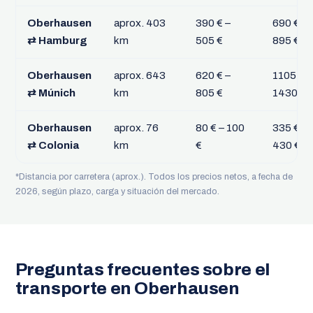
Oberhausen
aprox. 403
390 € –
690 € –
⇄ Hamburg
km
505 €
895 €
Oberhausen
aprox. 643
620 € –
1105 € –
⇄ Múnich
km
805 €
1430 €
Oberhausen
aprox. 76
80 € – 100
335 € –
⇄ Colonia
km
€
430 €
*Distancia por carretera (aprox.). Todos los precios netos, a fecha de
2026, según plazo, carga y situación del mercado.
Preguntas frecuentes sobre el
transporte en Oberhausen