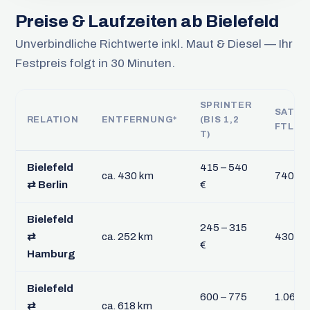
Preise & Laufzeiten ab Bielefeld
Unverbindliche Richtwerte inkl. Maut & Diesel — Ihr
Festpreis folgt in 30 Minuten.
SPRINTER
SATTE
RELATION
ENTFERNUNG*
(BIS 1,2
FTL
T)
Bielefeld
415 – 540
ca. 430 km
740 – 
⇄ Berlin
€
Bielefeld
245 – 315
⇄
ca. 252 km
430 – 
€
Hamburg
Bielefeld
600 – 775
1.060 –
⇄
ca. 618 km