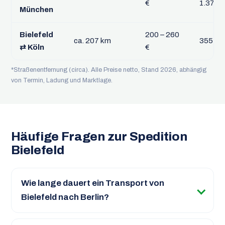
€
1.375 €
München
Bielefeld
200 – 260
ca. 207 km
355 – 
⇄ Köln
€
*Straßenentfernung (circa). Alle Preise netto, Stand 2026, abhängig
von Termin, Ladung und Marktlage.
Häufige Fragen zur Spedition
Bielefeld
Wie lange dauert ein Transport von
Bielefeld nach Berlin?