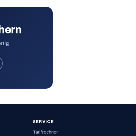
hern
rtig.
SERVICE
Tarifrechner