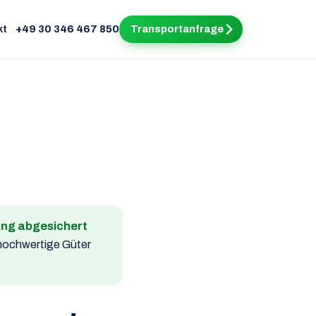
kt
+49 30 346 467 850
Transportanfrage
ung abgesichert
 hochwertige Güter