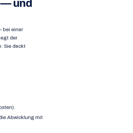
g — und
 bei einer
iegt der
: Sie deckt
osten).
die Abwicklung mit