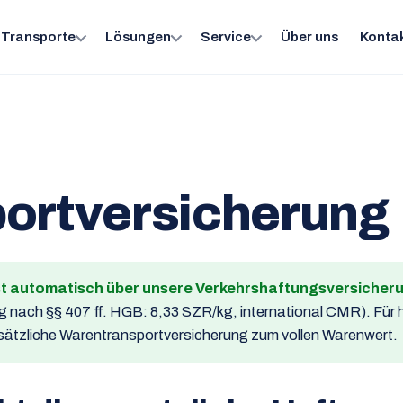
Transporte
Lösungen
Service
Über uns
Konta
ortversicherung
st automatisch über unsere Verkehrshaftungsversicher
g nach §§ 407 ff. HGB: 8,33 SZR/kg, international CMR). Für
usätzliche Warentransportversicherung zum vollen Warenwert.