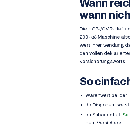
Wann reic
wann nich
Die HGB-/CMR-Haftung
200-kg-Maschine also
Wert Ihrer Sendung da
den vollen deklariert
Versicherungswerts.
So einfac
Warenwert bei der
Ihr Disponent weist
Im Schadenfall:
Sc
dem Versicherer.