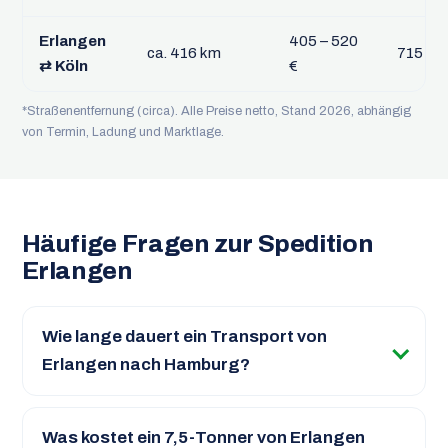
Erlangen
405 – 520
ca. 416 km
715 – 9
⇄ Köln
€
*Straßenentfernung (circa). Alle Preise netto, Stand 2026, abhängig
von Termin, Ladung und Marktlage.
Häufige Fragen zur Spedition
Erlangen
Wie lange dauert ein Transport von
Erlangen nach Hamburg?
Was kostet ein 7,5-Tonner von Erlangen