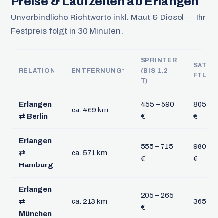
Preise & Laufzeiten ab Erlangen
Unverbindliche Richtwerte inkl. Maut & Diesel — Ihr
Festpreis folgt in 30 Minuten.
SPRINTER
SATTE
RELATION
ENTFERNUNG*
(BIS 1,2
FTL
T)
Erlangen
455 – 590
805 – 
ca. 469 km
⇄ Berlin
€
€
Erlangen
555 – 715
980 – 1
⇄
ca. 571 km
€
€
Hamburg
Erlangen
205 – 265
⇄
ca. 213 km
365 – 
€
München