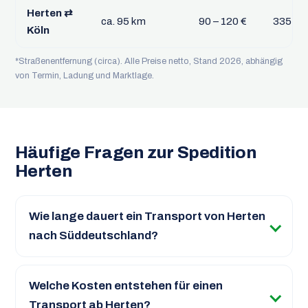
Herten ⇄
ca. 95 km
90 – 120 €
335 – 
Köln
*Straßenentfernung (circa). Alle Preise netto, Stand 2026, abhängig
von Termin, Ladung und Marktlage.
Häufige Fragen zur Spedition
Herten
Wie lange dauert ein Transport von Herten
nach Süddeutschland?
Welche Kosten entstehen für einen
Transport ab Herten?