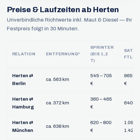
Preise & Laufzeiten ab Herten
Unverbindliche Richtwerte inkl. Maut & Diesel — Ihr
Festpreis folgt in 30 Minuten.
SPRINTER
SATTE
RELATION
ENTFERNUNG*
(BIS 1,2
FTL
T)
Herten ⇄
545 – 705
965 – 1
ca. 563 km
Berlin
€
€
Herten ⇄
360 – 465
ca. 372 km
640 – 
Hamburg
€
Herten ⇄
620 – 800
1.095 –
ca. 638 km
München
€
1.420 