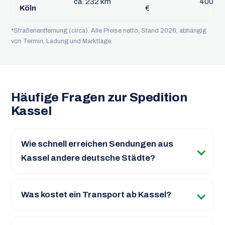
ca. 232 km
400 – 5
Köln
€
*Straßenentfernung (circa). Alle Preise netto, Stand 2026, abhängig
von Termin, Ladung und Marktlage.
Häufige Fragen zur Spedition
Kassel
Wie schnell erreichen Sendungen aus
Kassel andere deutsche Städte?
Was kostet ein Transport ab Kassel?