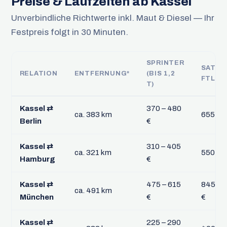
Preise & Laufzeiten ab Kassel
Unverbindliche Richtwerte inkl. Maut & Diesel — Ihr
Festpreis folgt in 30 Minuten.
SPRINTER
SATTE
RELATION
ENTFERNUNG*
(BIS 1,2
FTL
T)
Kassel ⇄
370 – 480
ca. 383 km
655 – 8
Berlin
€
Kassel ⇄
310 – 405
ca. 321 km
550 – 7
Hamburg
€
Kassel ⇄
475 – 615
845 – 
ca. 491 km
München
€
€
Kassel ⇄
225 – 290