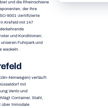
biet und die Rheinschiene
isponenten, der Ihre
ISO-9001-zertifizierte
rn Krefeld mit 147
ederkehrende
nster und Konditionen;
r unseren Fuhrpark und
e wackeln.
refeld
(Köln–Nimwegen) verläuft
Düsseldorf mit
tung Venlo und
hlägt Container, Stahl,
 über trimodale