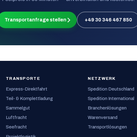
Transportanfrage stellen
+49 30 346 467 850
TRANSPORTE
NETZWERK
Express-Direktfahrt
Spedition Deutschland
Teil- & Komplettladung
Spedition International
Sammelgut
Branchenlösungen
Luftfracht
Warenversand
Seefracht
Transportlösungen
Projektlogistik