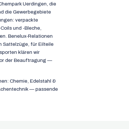
Chempark Uerdingen, die
und die Gewerbegebiete
ungen: verpackte
Coils und -Bleche,
en. Benelux-Relationen
 Sattelzüge, für Eilteile
sporten klären wir
vor der Beauftragung —
enen: Chemie, Edelstahl &
lächentechnik — passende