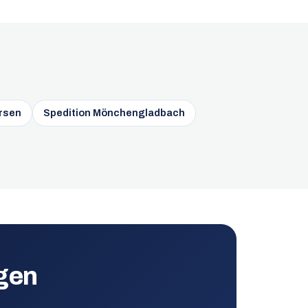
ersen
Spedition Mönchengladbach
agen