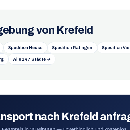
gebung von Krefeld
Spedition Neuss
Spedition Ratingen
Spedition Vi
rg
Alle 147 Städte →
nsport nach Krefeld anfr
Festpreis in 30 Minuten — unverbindlich und kostenlos.