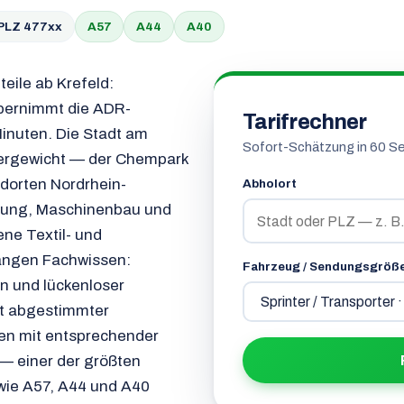
PLZ 477xx
A57
A44
A40
eile ab Krefeld:
übernimmt die ADR-
Tarifrechner
Minuten. Die Stadt am
Sofort-Schätzung in 60 S
chwergewicht — der Chempark
dorten Nordrhein-
Abholort
gung, Maschinenbau und
ne Textil- und
angen Fachwissen:
Fahrzeug / Sendungsgröß
n und lückenloser
it abgestimmter
en mit entsprechender
— einer der größten
wie A57, A44 und A40