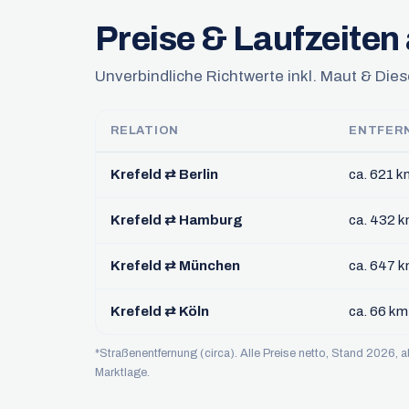
Preise & Laufzeiten 
Unverbindliche Richtwerte inkl. Maut & Diese
RELATION
ENTFER
Krefeld ⇄ Berlin
ca. 621 k
Krefeld ⇄ Hamburg
ca. 432 
Krefeld ⇄ München
ca. 647 
Krefeld ⇄ Köln
ca. 66 km
*Straßenentfernung (circa). Alle Preise netto, Stand 2026,
Marktlage.