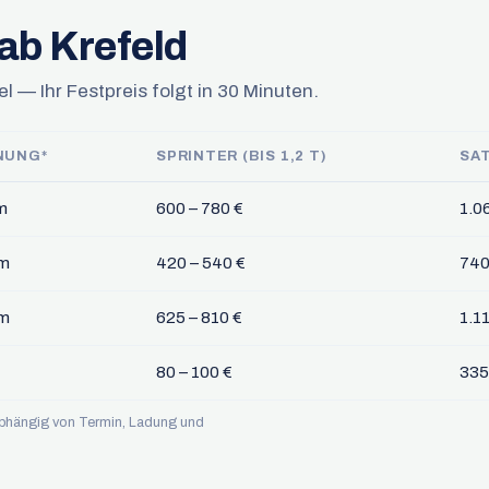
ab Krefeld
l — Ihr Festpreis folgt in 30 Minuten.
NUNG*
SPRINTER (BIS 1,2 T)
SA
m
600 – 780 €
1.0
km
420 – 540 €
740
km
625 – 810 €
1.1
80 – 100 €
335
 abhängig von Termin, Ladung und