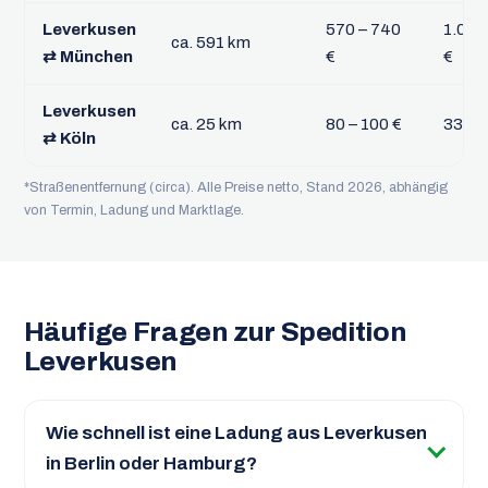
Leverkusen
570 – 740
1.015
ca. 591 km
⇄ München
€
€
Leverkusen
ca. 25 km
80 – 100 €
335 –
⇄ Köln
*Straßenentfernung (circa). Alle Preise netto, Stand 2026, abhängig
von Termin, Ladung und Marktlage.
Häufige Fragen zur Spedition
Leverkusen
Wie schnell ist eine Ladung aus Leverkusen
in Berlin oder Hamburg?