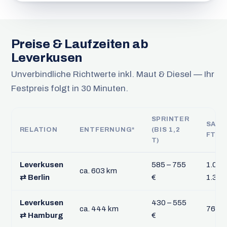
Preise & Laufzeiten ab
Leverkusen
Unverbindliche Richtwerte inkl. Maut & Diesel — Ihr
Festpreis folgt in 30 Minuten.
SPRINTER
SATT
RELATION
ENTFERNUNG*
(BIS 1,2
FTL
T)
Leverkusen
585 – 755
1.035
ca. 603 km
⇄ Berlin
€
1.340
Leverkusen
430 – 555
ca. 444 km
760 –
⇄ Hamburg
€