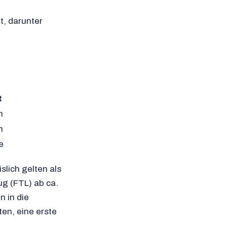
t, darunter
t
h
h
e
slich gelten als
ug (FTL) ab ca.
 in die
ten, eine erste