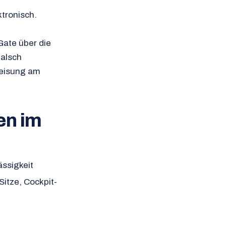
tronisch.
ate über die
falsch
weisung am
en im
ssigkeit
Sitze, Cockpit-