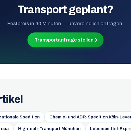
Transport geplant?
Festpreis in 30 Minuten — unverbindlich anfragen.
Transportanfrage stellen
tikel
ationale Spedition
Chemie- und ADR-Spedition Köln-Leve
ropa
Hightech-Transport München
Lebensmittel-Expr