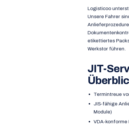
Logisticoo unters
Unsere Fahrer sin
Anlieferprozedur
Dokumentenkontrol
etikettiertes Pac
Werkstor führen.
JIT-Serv
Überbli
Termintreue vo
JIS-fähige Anli
Module)
VDA-konforme E