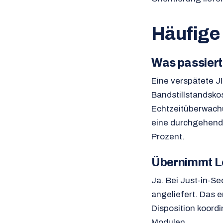
Häufige
Was passier
Eine verspätete J
Bandstillstandsko
Echtzeitüberwach
eine durchgehend 
Prozent.
Übernimmt Lo
Ja. Bei Just-in-S
angeliefert. Das 
Disposition koordi
Modulen.