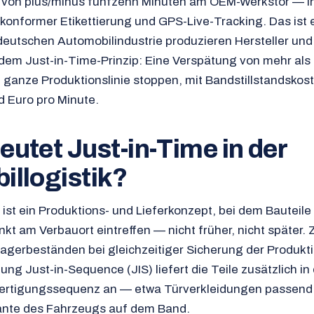
 von plus/minus fünfzehn Minuten am OEM-Werkstor — in
konformer Etikettierung und GPS-Live-Tracking. Das ist
deutschen Automobilindustrie produzieren Hersteller und
 dem Just-in-Time-Prinzip: Eine Verspätung von mehr als
 ganze Produktionslinie stoppen, mit Bandstillstandskos
 Euro pro Minute.
utet Just-in-Time in der
illogistik?
) ist ein Produktions- und Lieferkonzept, bei dem Bautei
kt am Verbauort eintreffen — nicht früher, nicht später. Zi
agerbeständen bei gleichzeitiger Sicherung der Produkti
ung Just-in-Sequence (JIS) liefert die Teile zusätzlich in
Fertigungssequenz an — etwa Türverkleidungen passend
ante des Fahrzeugs auf dem Band.