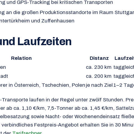
g und GPS-Tracking bei kritischen Transporten
ng an die großen Produktionsstandorte im Raum Stuttgar
Untertürkheim und Zuffenhausen
und Laufzeiten
Relation
Distanz
Laufzei
hen
ca. 230 km
taggleic
tadt
ca. 200 km
taggleic
erer in Österreich, Tschechien, Polen
je nach Ziel
1–2 Tag
Transporte laufen in der Regel unter zwölf Stunden. Prei
er ab ca. 1,10 €/km, 7,5-Tonner ab ca. 1,45 €/km, Sattelz
lbesatzung sowie Nacht- oder Wochenendeinsatz fließen
hr verbindliches Festpreis-Angebot erhalten Sie in 30 Minu
rt der
Tarifrechner
.