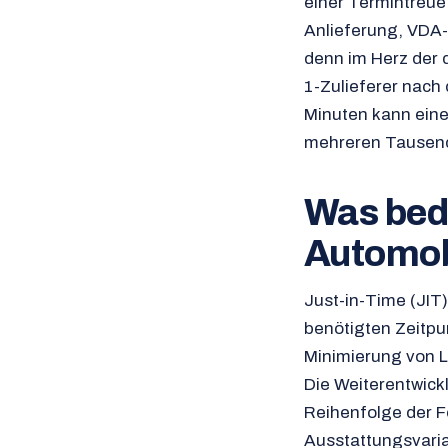
einer Termintreue
Anlieferung, VDA-
denn im Herz der 
1-Zulieferer nach
Minuten kann eine
mehreren Tausend
Was bede
Automob
Just-in-Time (JIT
benötigten Zeitpun
Minimierung von L
Die Weiterentwickl
Reihenfolge der 
Ausstattungsvari