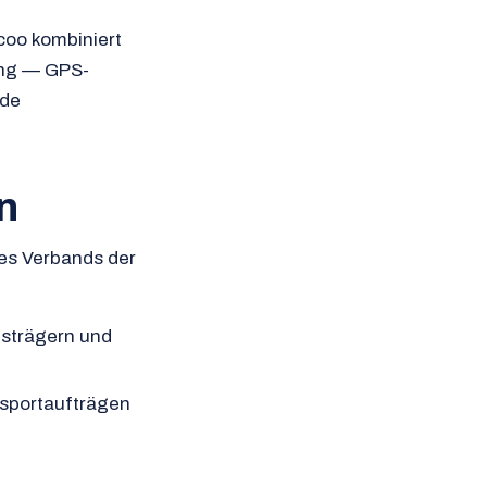
icoo kombiniert
ung — GPS-
nde
n
des Verbands der
strägern und
nsportaufträgen