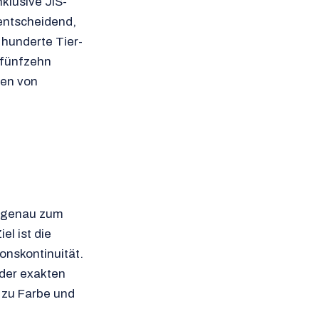
klusive JIS-
 entscheidend,
 hunderte Tier-
 fünfzehn
ten von
le genau zum
el ist die
onskontinuität.
 der exakten
 zu Farbe und