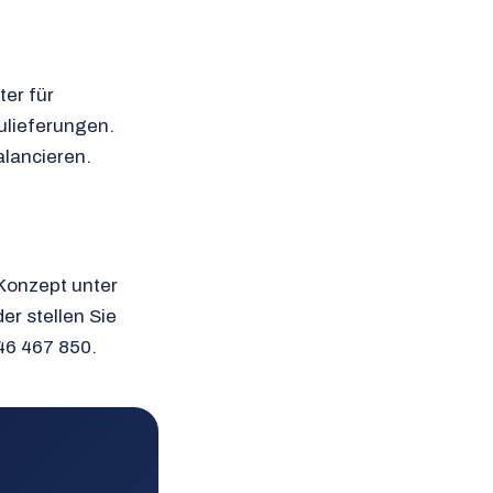
ter für
ulieferungen.
alancieren.
Konzept unter
r stellen Sie
346 467 850.