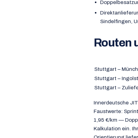
Doppelbesatzun
Direktanlieferu
Sindelfingen, 
Routen 
Stuttgart – Münc
Stuttgart – Ingols
Stuttgart – Zulief
Innerdeutsche JIT-
Faustwerte: Sprint
1,95 €/km — Doppe
Kalkulation ein. I
Orientierung liefe