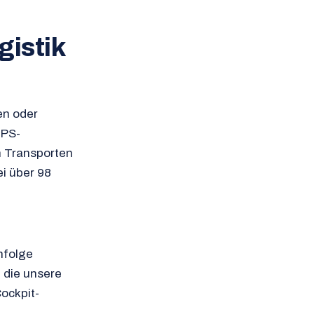
gistik
en oder
GPS-
n Transporten
i über 98
nfolge
 die unsere
Cockpit-