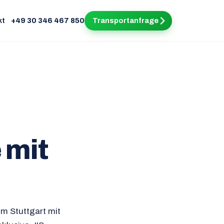
kt
+49 30 346 467 850
Transportanfrage
 mit
um Stuttgart mit