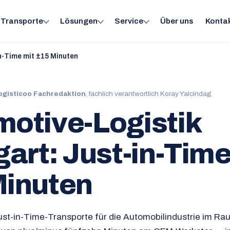
Transporte
Lösungen
Service
Über uns
Konta
n-Time mit ±15 Minuten
ogisticoo Fachredaktion
, fachlich verantwortlich Koray Yalcindag
otive-Logistik
gart: Just-in-Time
Minuten
Just-in-Time-Transporte für die Automobilindustrie im Ra