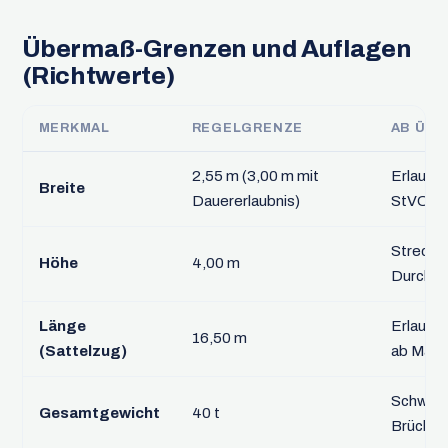
Übermaß-Grenzen und Auflagen
(Richtwerte)
MERKMAL
REGELGRENZE
AB ÜB
2,55 m (3,00 m mit
Erlaubni
Breite
Dauererlaubnis)
StVO, g
Strecke
Höhe
4,00 m
Durchfa
Länge
Erlaubn
16,50 m
(Sattelzug)
ab Maß
Schwert
Gesamtgewicht
40 t
Brücken