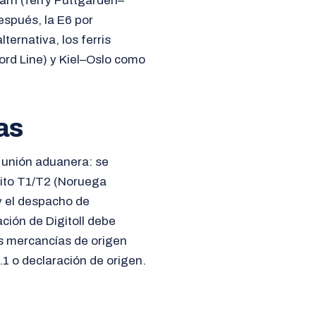
arn (ferry Puttgarden–
espués, la E6 por
ernativa, los ferris
jord Line) y Kiel–Oslo como
as
 unión aduanera: se
sito T1/T2 (Noruega
y el despacho de
ción de Digitoll debe
s mercancías de origen
 o declaración de origen.