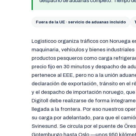
despacho de aduanas completo. Tiempo de 
Fuera de la UE · servicio de aduanas incluido
Logisticoo organiza tráficos con Noruega 
maquinaria, vehículos y bienes industriales 
productos pesqueros como carga refrigerad
precio fijo en 30 minutos y despacho de a
pertenece al EEE, pero no a la unión aduan
declaración de exportación, tránsito en el 
y el despacho de importación noruego, que
Digitoll debe realizarse de forma íntegramen
llegada a la frontera. Por eso nuestros ope
su carga por adelantado, para que el cami
Svinesund. Se circula por el puente de Öres
Gotemburgo hasta Oslo —unos 950 kilóme