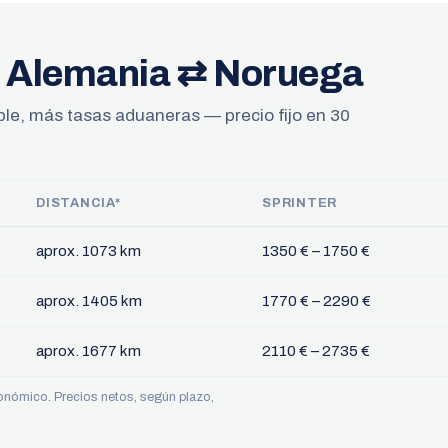
as Alemania ⇄ Noruega
ible, más tasas aduaneras — precio fijo en 30
DISTANCIA*
SPRINTER
aprox. 1073 km
1350 € – 1750 €
aprox. 1405 km
1770 € – 2290 €
aprox. 1677 km
2110 € – 2735 €
económico. Precios netos, según plazo,