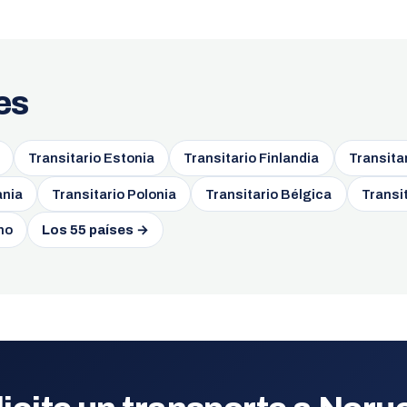
es
Transitario Estonia
Transitario Finlandia
Transita
ania
Transitario Polonia
Transitario Bélgica
Transit
no
Los 55 países →