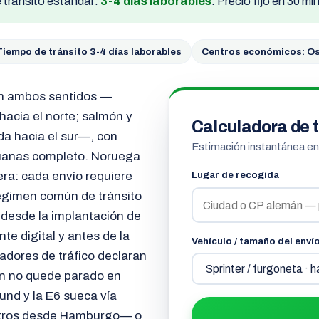
tránsito estándar:
3-4 días laborables
. Precio fijo en 30 m
Tiempo de tránsito 3-4 días laborables
Centros económicos: Os
en ambos sentidos —
hacia el norte; salmón y
Calculadora de t
a hacia el sur—, con
Estimación instantánea e
duanas completo. Noruega
era: cada envío requiere
Lugar de recogida
régimen común de tránsito
 desde la implantación de
te digital y antes de la
Vehículo / tamaño del enví
radores de tráfico declaran
ón no quede parado en
und y la E6 sueca vía
tros desde Hamburgo— o