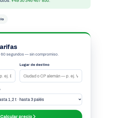
inutos:
+49 30 346 467 850
.
lo
arifas
n 60 segundos — sin compromiso.
Lugar de destino
o
Calcular precio