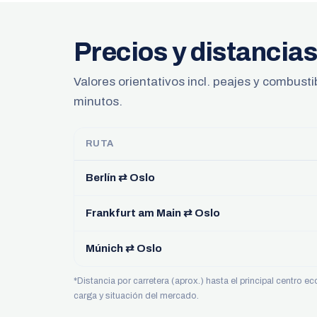
Precios y distanci
Valores orientativos incl. peajes y combust
minutos.
RUTA
Berlín ⇄ Oslo
Frankfurt am Main ⇄ Oslo
Múnich ⇄ Oslo
*Distancia por carretera (aprox.) hasta el principal centro 
carga y situación del mercado.