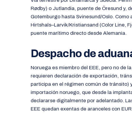
Vía terrestre por Dinamarca y Suecia: Fehm
Rødby) o Jutlandia, puente de Öresund y, d
Gotemburgo hasta Svinesund/Oslo. Como alt
Hirtshals–Larvik/Kristiansand (Color Line, F
puente marítimo directo desde Alemania.
Despacho de aduan
Noruega es miembro del EEE, pero no de la
requieren declaración de exportación, trán
participa en el régimen común de tránsito) 
importación noruego, que desde la implanta
declararse digitalmente por adelantado. La
EEE quedan exentas de aranceles con EUR.1