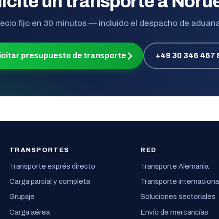
icite un transporte a Nor
ecio fijo en 30 minutos — incluido el despacho de aduan
icitar presupuesto de transporte
+49 30 346 467 
TRANSPORTES
RED
Transporte exprés directo
Transporte Alemania
Carga parcial y completa
Transporte internaciona
Grupaje
Soluciones sectoriales
Carga aérea
Envío de mercancías