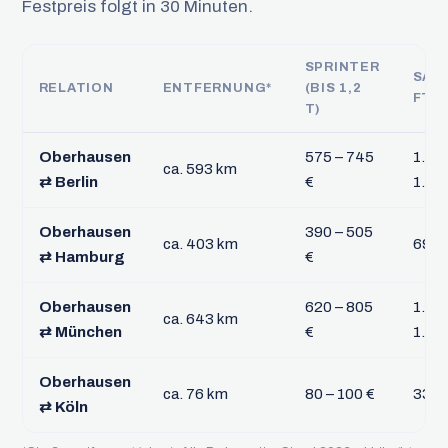
Festpreis folgt in 30 Minuten.
SPRINTER
SAT
RELATION
ENTFERNUNG*
(BIS 1,2
FTL
T)
Oberhausen
575 – 745
1.02
ca. 593 km
⇄ Berlin
€
1.32
Oberhausen
390 – 505
ca. 403 km
690 
⇄ Hamburg
€
Oberhausen
620 – 805
1.105
ca. 643 km
⇄ München
€
1.43
Oberhausen
ca. 76 km
80 – 100 €
335 
⇄ Köln