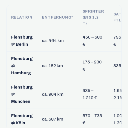
SPRINTER
SATTE
RELATION
ENTFERNUNG*
(BIS 1,2
FTL
T)
Flensburg
450 – 580
795 – 1
ca. 464 km
⇄ Berlin
€
€
Flensburg
175 – 230
⇄
ca. 182 km
335 – 
€
Hamburg
Flensburg
935 –
1.655 –
⇄
ca. 964 km
1.210 €
2.145 
München
Flensburg
570 – 735
1.005 –
ca. 587 km
⇄ Köln
€
1.305 €