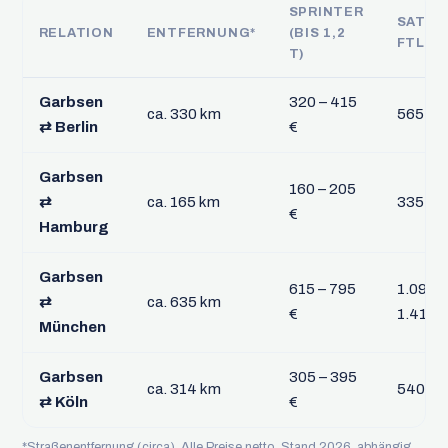
SPRINTER
SATTE
RELATION
ENTFERNUNG*
(BIS 1,2
FTL
T)
Garbsen
320 – 415
ca. 330 km
565 – 7
⇄ Berlin
€
Garbsen
160 – 205
⇄
ca. 165 km
335 – 
€
Hamburg
Garbsen
615 – 795
1.090 –
⇄
ca. 635 km
€
1.410 €
München
Garbsen
305 – 395
ca. 314 km
540 – 
⇄ Köln
€
*Straßenentfernung (circa). Alle Preise netto, Stand 2026, abhängig