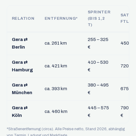
SPRINTER
SATTE
RELATION
ENTFERNUNG*
(BIS 1,2
FTL
T)
Gera ⇄
255 – 325
ca. 261 km
450 – 
Berlin
€
Gera ⇄
410 – 530
ca. 421 km
720 – 9
Hamburg
€
Gera ⇄
380 – 495
ca. 393 km
675 – 8
München
€
Gera ⇄
445 – 575
790 – 1
ca. 460 km
Köln
€
€
*Straßenentfernung (circa). Alle Preise netto, Stand 2026, abhängig
von Termin, Ladung und Marktlage.