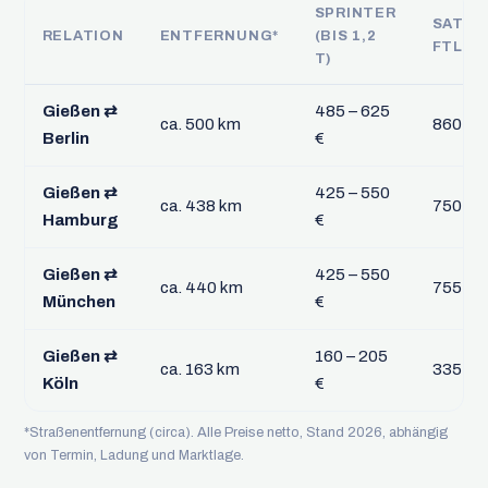
SPRINTER
SATTE
RELATION
ENTFERNUNG*
(BIS 1,2
FTL
T)
Gießen ⇄
485 – 625
ca. 500 km
860 – 1
Berlin
€
Gießen ⇄
425 – 550
ca. 438 km
750 – 9
Hamburg
€
Gießen ⇄
425 – 550
ca. 440 km
755 – 9
München
€
Gießen ⇄
160 – 205
ca. 163 km
335 – 
Köln
€
*Straßenentfernung (circa). Alle Preise netto, Stand 2026, abhängig
von Termin, Ladung und Marktlage.