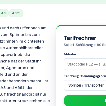
A3
A661
von und nach Offenbach am
 vom Sprinter bis zum
Tarifrechner
itzt mitten im dichtesten
Sofort-Schätzung in 60 S
ale Automobilhersteller
opavertrieb, die
Abholort
nche hat der Stadt ihr
ter, Agenturen und
feld und an der
Fahrzeug / Sendungsgröß
ader besonders macht, ist
 A3 und A661, der
uftfrachtstandort ist nur
ankfurter Kreuz stehen alle