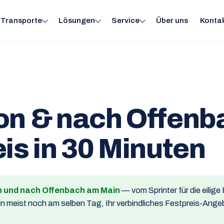
Transporte
Lösungen
Service
Über uns
Konta
on & nach Offen
is in 30 Minuten
on und nach Offenbach am Main
— vom Sprinter für die eilige
n meist noch am selben Tag, Ihr verbindliches Festpreis-Angeb