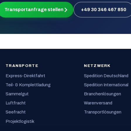
Transportanfrage stellen
+49 30 346 467 850
TRANSPORTE
NETZWERK
Express-Direktfahrt
Spedition Deutschland
Teil- & Komplettladung
Spedition International
Sammelgut
Branchenlösungen
Luftfracht
Warenversand
Seefracht
Transportlösungen
Projektlogistik