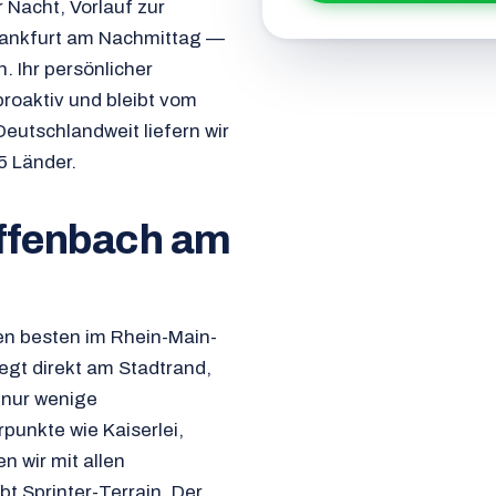
r Nacht, Vorlauf zur
rankfurt am Nachmittag —
. Ihr persönlicher
proaktiv und bleibt vom
eutschlandweit liefern wir
5 Länder.
Offenbach am
n besten im Rhein-Main-
egt direkt am Stadtrand,
 nur wenige
unkte wie Kaiserlei,
 wir mit allen
bt Sprinter-Terrain. Der