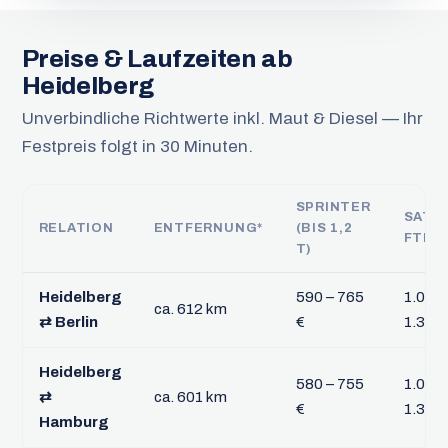
Preise & Laufzeiten ab
Heidelberg
Unverbindliche Richtwerte inkl. Maut & Diesel — Ihr
Festpreis folgt in 30 Minuten.
SPRINTER
SATT
RELATION
ENTFERNUNG*
(BIS 1,2
FTL
T)
Heidelberg
590 – 765
1.050 
ca. 612 km
⇄ Berlin
€
1.360 
Heidelberg
580 – 755
1.030 
⇄
ca. 601 km
€
1.335 
Hamburg