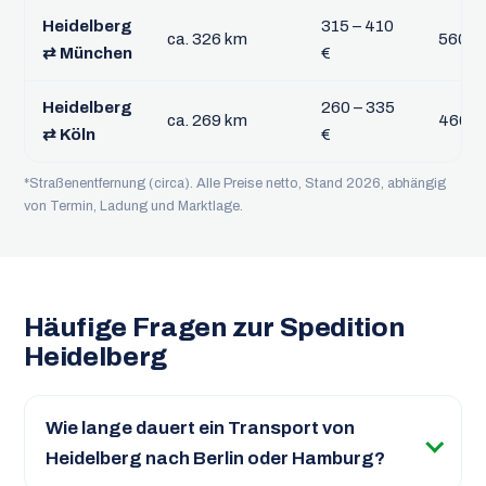
Heidelberg
315 – 410
ca. 326 km
560 – 
⇄ München
€
Heidelberg
260 – 335
ca. 269 km
460 – 
⇄ Köln
€
*Straßenentfernung (circa). Alle Preise netto, Stand 2026, abhängig
von Termin, Ladung und Marktlage.
Häufige Fragen zur Spedition
Heidelberg
Wie lange dauert ein Transport von
Heidelberg nach Berlin oder Hamburg?