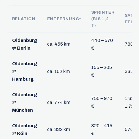
SPRINTER
SATT
RELATION
ENTFERNUNG*
(BIS 1,2
FTL
T)
Oldenburg
440 – 570
ca. 455 km
780 – 
⇄ Berlin
€
Oldenburg
155 – 205
⇄
ca. 162 km
335 – 
€
Hamburg
Oldenburg
750 – 970
1.330 
⇄
ca. 774 km
€
1.720 
München
Oldenburg
320 – 415
ca. 332 km
570 – 
⇄ Köln
€