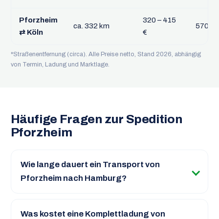
Pforzheim
320 – 415
ca. 332 km
570 – 
⇄ Köln
€
*Straßenentfernung (circa). Alle Preise netto, Stand 2026, abhängig
von Termin, Ladung und Marktlage.
Häufige Fragen zur Spedition
Pforzheim
Wie lange dauert ein Transport von
Pforzheim nach Hamburg?
Was kostet eine Komplettladung von