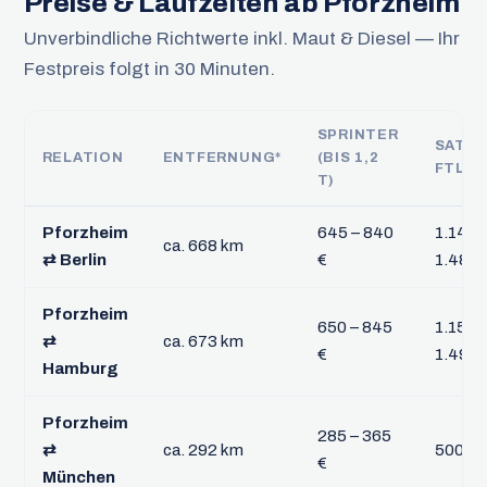
Preise & Laufzeiten ab Pforzheim
Unverbindliche Richtwerte inkl. Maut & Diesel — Ihr
Festpreis folgt in 30 Minuten.
SPRINTER
SATT
RELATION
ENTFERNUNG*
(BIS 1,2
FTL
T)
Pforzheim
645 – 840
1.145 
ca. 668 km
⇄ Berlin
€
1.485 
Pforzheim
650 – 845
1.155 
⇄
ca. 673 km
€
1.495 
Hamburg
Pforzheim
285 – 365
⇄
ca. 292 km
500 – 
€
München