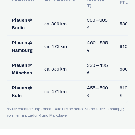
FTL
T)
Plauen ⇄
300 – 385
ca. 309 km
530 – 6
Berlin
€
Plauen ⇄
460 – 595
ca. 473 km
810 – 1
Hamburg
€
Plauen ⇄
330 – 425
ca. 339 km
580 – 7
München
€
Plauen ⇄
455 – 590
810 – 1
ca. 471 km
Köln
€
€
*Straßenentfernung (circa). Alle Preise netto, Stand 2026, abhängig
von Termin, Ladung und Marktlage.