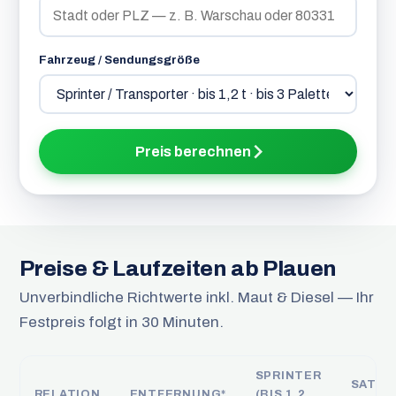
Fahrzeug / Sendungsgröße
Preis berechnen
Preise & Laufzeiten ab Plauen
Unverbindliche Richtwerte inkl. Maut & Diesel — Ihr
Festpreis folgt in 30 Minuten.
SPRINTER
SATTE
RELATION
ENTFERNUNG*
(BIS 1,2