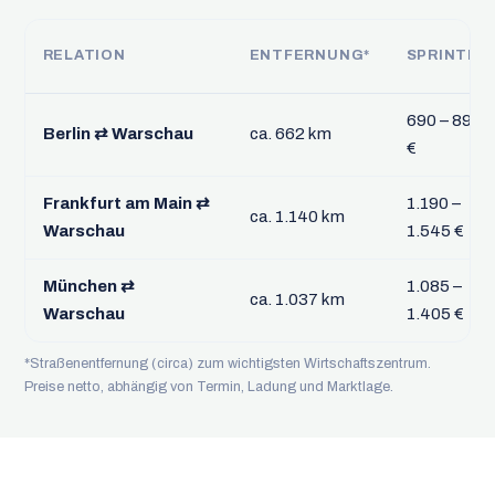
RELATION
ENTFERNUNG*
SPRINTER
690 – 895
Berlin ⇄ Warschau
ca. 662 km
€
Frankfurt am Main ⇄
1.190 –
ca. 1.140 km
Warschau
1.545 €
München ⇄
1.085 –
ca. 1.037 km
Warschau
1.405 €
*Straßenentfernung (circa) zum wichtigsten Wirtschaftszentrum.
Preise netto, abhängig von Termin, Ladung und Marktlage.