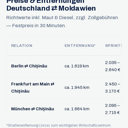
Preise & Entfernungen
Deutschland ⇄ Moldawien
Richtwerte inkl. Maut & Diesel, zzgl. Zollgebühren
— Festpreis in 30 Minuten.
RELATION
ENTFERNUNG*
SPRINTER
2.035 –
Berlin ⇄ Chișinău
ca. 1.619 km
2.640 €
Frankfurt am Main ⇄
2.450 –
ca. 1.945 km
Chișinău
3.170 €
2.095 –
München ⇄ Chișinău
ca. 1.664 km
2.715 €
*Straßenentfernung (circa) zum wichtigsten Wirtschaftszentrum.