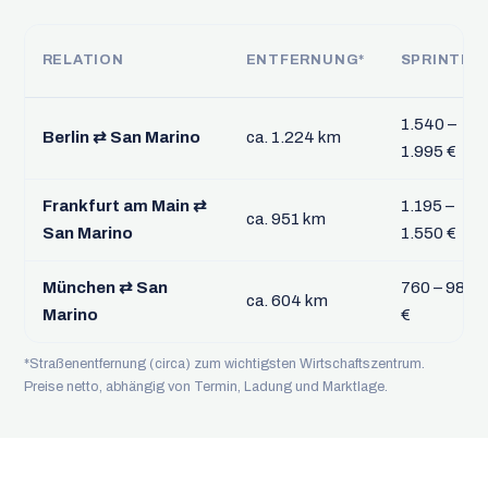
RELATION
ENTFERNUNG*
SPRINTER
1.540 –
Berlin ⇄ San Marino
ca. 1.224 km
1.995 €
Frankfurt am Main ⇄
1.195 –
ca. 951 km
San Marino
1.550 €
München ⇄ San
760 – 985
ca. 604 km
Marino
€
*Straßenentfernung (circa) zum wichtigsten Wirtschaftszentrum.
Preise netto, abhängig von Termin, Ladung und Marktlage.