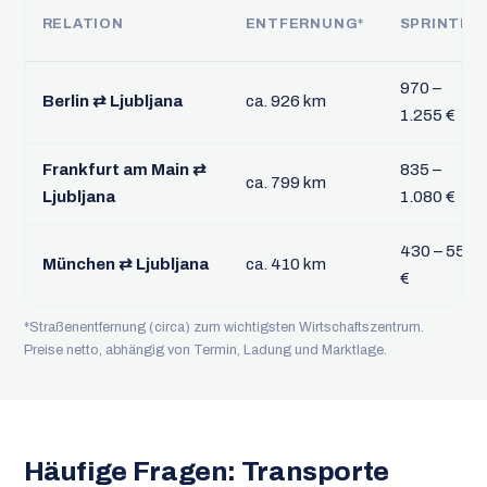
RELATION
ENTFERNUNG*
SPRINTER
970 –
Berlin ⇄ Ljubljana
ca. 926 km
1.255 €
Frankfurt am Main ⇄
835 –
ca. 799 km
Ljubljana
1.080 €
430 – 555
München ⇄ Ljubljana
ca. 410 km
€
*Straßenentfernung (circa) zum wichtigsten Wirtschaftszentrum.
Preise netto, abhängig von Termin, Ladung und Marktlage.
Häufige Fragen: Transporte