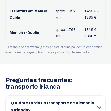
Frankfurt am Main ⇄
aprox. 1392
1455 € –
Dublin
km
1885 €
aprox. 1763
1845 € –
Múnich ⇄ Dublin
km
2390 €
*Distancia por carretera (aprox.) hasta el principal centro económico.
Precios netos, según plazo, carga y situación del mercado.
Preguntas frecuentes:
transporte Irlanda
¿Cuánto tarda un transporte de Alemania
a Irlanda?