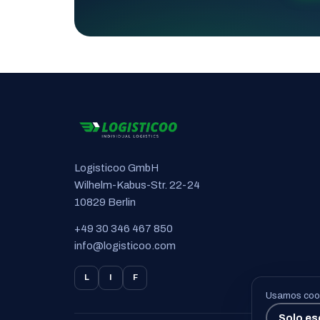
Logisticoo GmbH
Wilhelm-Kabus-Str. 22-24
10829 Berlin
+49 30 346 467 850
info@logisticoo.com
L
I
F
Usamos cook
Solo es