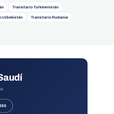
yán
Transitario Turkmenistán
o Uzbekistán
Transitario Rumanía
 Saudí
as.
850