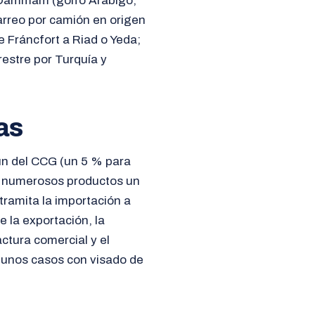
o Dammam (golfo Arábigo,
arreo por camión en origen
 Fráncfort a Riad o Yeda;
restre por Turquía y
as
mún del CCG (un 5 % para
a numerosos productos un
ramita la importación a
e la exportación, la
ctura comercial y el
lgunos casos con visado de