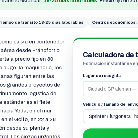
tránsito estándar:
18-25 días laborables
. Precio fijo en 30
Tiempo de tránsito 18-25 días laborables
Centros económicos:
— como carga en contenedor
 aérea desde Fráncfort o
Calculadora de t
erta a precio fijo en 30
Estimación instantánea e
o auge: la maquinaria, los
manas figuran entre las
Lugar de recogida
los grandes proyectos de
tinuamente logística de
 estándar es el flete
Vehículo / tamaño del enví
acia Yeda, en el mar
en el Golfo, en 22 a 28
ón desde su planta y
tral. Las piezas urgentes