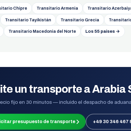
itario Chipre
Transitario Armenia
Transitario Azerbai
Transitario Tayikistán
Transitario Grecia
Transitari
Transitario Macedonia del Norte
Los 55 países →
ite un transporte a Arabia
ecio fijo en 30 minutos — incluido el despacho de aduan
icitar presupuesto de transporte
+49 30 346 467 