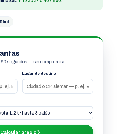
 minutos:
+49 30 346 467 850
.
 Riad
arifas
n 60 segundos — sin compromiso.
Lugar de destino
o
Calcular precio