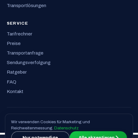
Transportlösungen
SERVICE
Tarifrechner
Preise
Transportanfrage
Sendungsverfolgung
Ratgeber
FAQ
Kontakt
© 2026 Logisticoo GmbH · Alle Rechte vorbehalten
Wir verwenden Cookies für Marketing und
Impressum
·
Datenschutz
·
AGB
Reichweitenmessung.
Datenschutz
Nur notwendige
Alle akzeptieren