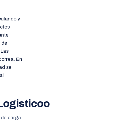
culando y
ectos
ante
o de
 Las
correa. En
ad se
al
Logisticoo
n de carga