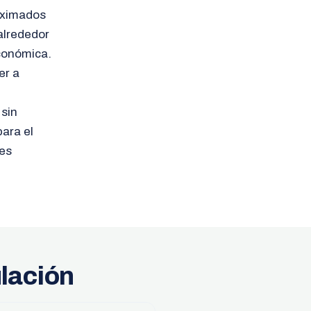
roximados
alrededor
económica.
er a
 sin
ara el
tes
ulación