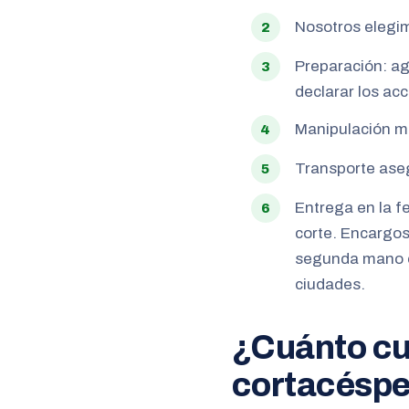
Nosotros elegim
Preparación: ag
declarar los ac
Manipulación me
Transporte aseg
Entrega en la f
corte. Encargos
segunda mano en
ciudades.
¿Cuánto cue
cortacésp