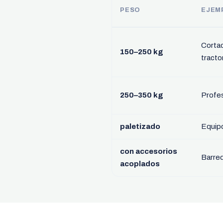
PESO
EJEM
Corta
150–250 kg
tracto
250–350 kg
Profes
paletizado
Equipo
con accesorios
Barre
acoplados