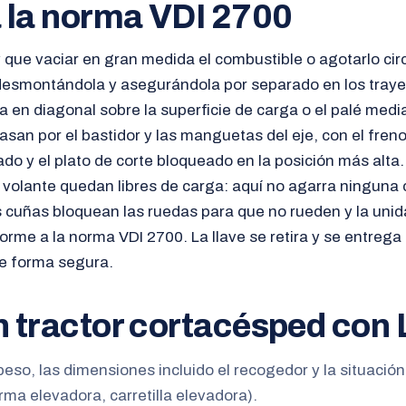
 la norma VDI 2700
 que vaciar en gran medida el combustible o agotarlo cir
 desmontándola y asegurándola por separado en los tray
nca en diagonal sobre la superficie de carga o el palé medi
san por el bastidor y las manguetas del eje, con el fren
o y el plato de corte bloqueado en la posición más alta.
l volante quedan libres de carga: aquí no agarra ninguna 
s cuñas bloquean las ruedas para que no rueden y la unid
orme a la norma VDI 2700. La llave se retira y se entrega 
e forma segura.
n tractor cortacésped con 
peso, las dimensiones incluido el recogedor y la situació
rma elevadora, carretilla elevadora).