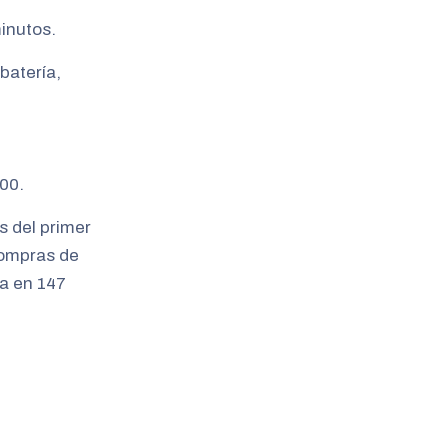
minutos.
batería,
00.
s del primer
compras de
da en 147