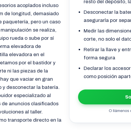
resto del depósito, l
esorios acoplados incluso
Desconectar la bater
m de longitud, demasiado
asegurarla por sepa
e paquetería, pero un caso
 manipulación se realiza,
Medir las dimensione
ipo rueda o sube por sí
corte, no solo el dat
forma elevadora de
Retirar la llave y en
illa elevadora en el
forma segura
jetamos por el bastidor y
Declarar los acceso
rte ni las piezas de la
como posición apart
e hay que vaciar en gran
 y desconectar la batería.
buidor especializado al
So
 de anuncios clasificados
O llámenos 
oluciones al taller.
mo transporte directo en la