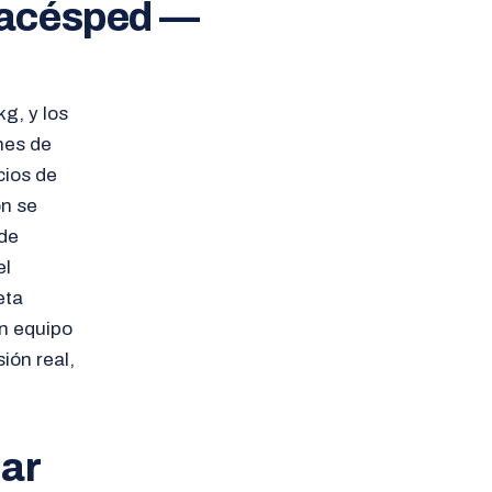
rtacésped —
g, y los
nes de
cios de
ón se
 de
el
eta
un equipo
ión real,
car