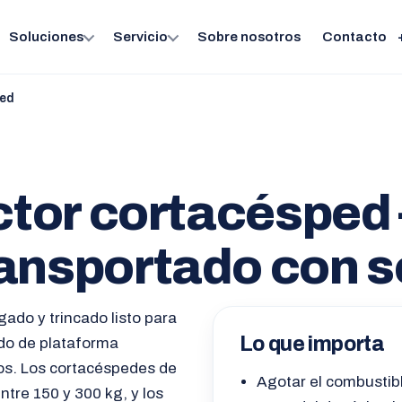
Soluciones
Servicio
Sobre nosotros
Contacto
ped
actor cortacésped
ansportado con 
gado y trincado listo para
Lo que importa
ado de plataforma
tos. Los cortacéspedes de
Agotar el combustibl
ntre 150 y 300 kg, y los