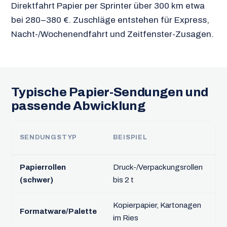
Direktfahrt Papier per Sprinter über 300 km etwa
bei 280–380 €. Zuschläge entstehen für Express,
Nacht-/Wochenendfahrt und Zeitfenster-Zusagen.
Typische Papier-Sendungen und
passende Abwicklung
SENDUNGSTYP
BEISPIEL
F
Papierrollen
Druck-/Verpackungsrollen
Sa
(schwer)
bis 2 t
Kl
Kopierpapier, Kartonagen
Pl
Formatware/Palette
im Ries
br