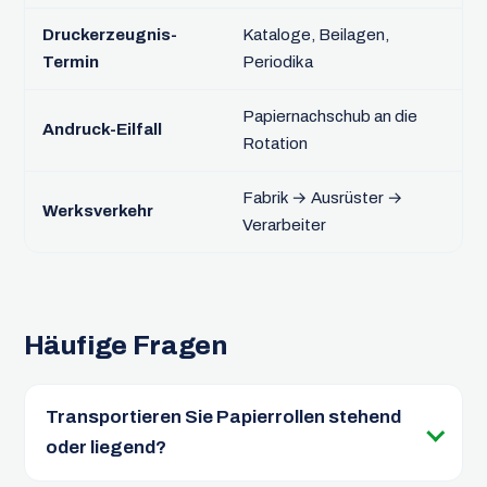
Druckerzeugnis-
Kataloge, Beilagen,
Sa
Termin
Periodika
Ze
Papiernachschub an die
Andruck-Eilfall
Ex
Rotation
Fabrik → Ausrüster →
Werksverkehr
ge
Verarbeiter
Häufige Fragen
Transportieren Sie Papierrollen stehend
oder liegend?