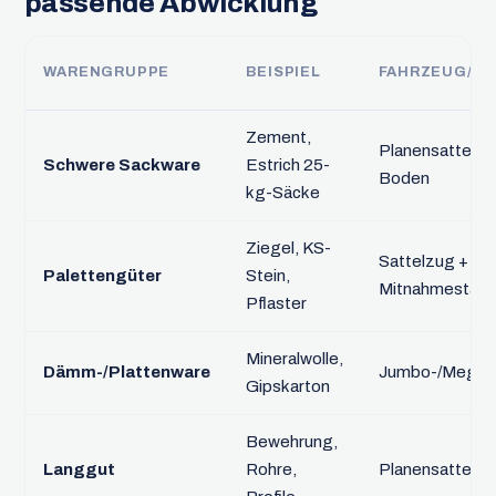
passende Abwicklung
WARENGRUPPE
BEISPIEL
FAHRZEUG/E
Zement,
Planensattel, v
Schwere Sackware
Estrich 25-
Boden
kg-Säcke
Ziegel, KS-
Sattelzug +
Palettengüter
Stein,
Mitnahmestapl
Pflaster
Mineralwolle,
Dämm-/Plattenware
Jumbo-/Megatra
Gipskarton
Bewehrung,
Langgut
Rohre,
Planensattel / 