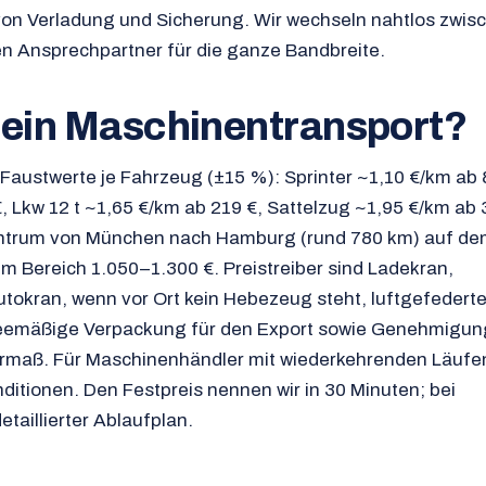
on Verladung und Sicherung. Wir wechseln nahtlos zwis
n Ansprechpartner für die ganze Bandbreite.
 ein Maschinentransport?
-Faustwerte je Fahrzeug (±15 %): Sprinter ~1,10 €/km ab 
€, Lkw 12 t ~1,65 €/km ab 219 €, Sattelzug ~1,95 €/km ab 
trum von München nach Hamburg (rund 780 km) auf dem
im Bereich 1.050–1.300 €. Preistreiber sind Ladekran,
tokran, wenn vor Ort kein Hebezeug steht, luftgefederte
eemäßige Verpackung für den Export sowie Genehmigun
ermaß. Für Maschinenhändler mit wiederkehrenden Läufe
nditionen. Den Festpreis nennen wir in 30 Minuten; bei
etaillierter Ablaufplan.