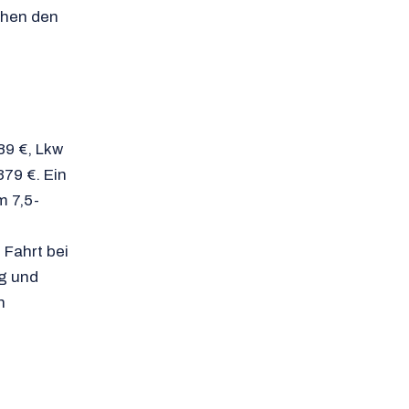
chen den
89 €, Lkw
379 €. Ein
 7,5-
 Fahrt bei
g und
n