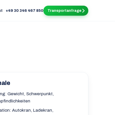
kt
+49 30 346 467 850
Transportanfrage
male
ng: Gewicht, Schwerpunkt,
findlichkeiten
tion: Autokran, Ladekran,