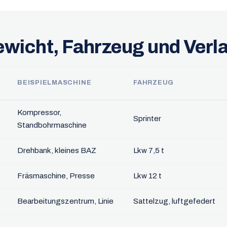
wicht, Fahrzeug und Verl
BEISPIELMASCHINE
FAHRZEUG
Kompressor,
Sprinter
Standbohrmaschine
Drehbank, kleines BAZ
Lkw 7,5 t
Fräsmaschine, Presse
Lkw 12 t
Bearbeitungszentrum, Linie
Sattelzug, luftgefedert