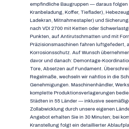
empfindliche Baugruppen — daraus folgen 
Kranbeladung, Koffer, Tieflader), Hebezeug
Ladekran, Mitnahmestapler) und Sicherungs
nach VDI 2700 mit Ketten oder Schwerlastgu
Punkten, auf Antirutschmatten und mit For
Präzisionsmaschinen fahren luftgefedert, ar
Korrosionsschutz. Auf Wunsch übernehmen w
davor und danach: Demontage-Koordinatio
Tore, Absetzen auf Fundament. Überschrei
Regelmaße, wechseln wir nahtlos in die Sc
Genehmigungen. Maschinenhändler, Werks
komplette Produktionsverlagerungen bedie
Städten in 55 Länder — inklusive seemäßi
Zollabwicklung durch unsere eigenen Lände
Angebot erhalten Sie in 30 Minuten; bei ko
Kranstellung folgt ein detaillierter Ablaufpl