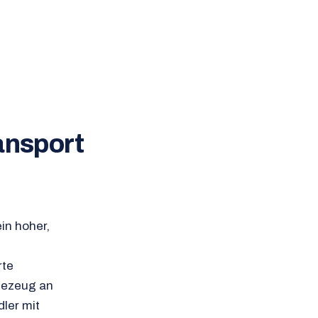
ansport
in hoher,
rte
bezeug an
ler mit