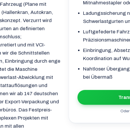
Mitnahmestapler od
Fahrzeug (Plane mit
 (Hallenkran, Autokran,
Ladungssicherung na
konzept. Verzurrt wird
Schwerlastgurten u
rten an definierten
Luftgefederte Fahrz
mschluss;
Präzisionsmaschine
retiert und mit VCI-
Einbringung, Abset
ir die Schnittstellen
Koordination auf W
n, Einbringung durch enge
Nahtloser Übergang
tet die Maschine
bei Übermaß
hwerlast-Abwicklung mit
tattauflösungen und
nen wir ab 147 deutschen
Tran
ger Export-Verpackung und
rbüros. Das Festpreis-
Oder 
mplexen Projekten mit
an mit allen