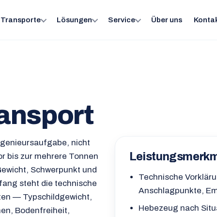
Transporte
Lösungen
Service
Über uns
Konta
ansport
ngenieursaufgabe, nicht
Leistungsmerk
r bis zur mehrere Tonnen
ewicht, Schwerpunkt und
Technische Vorkläru
ang steht die technische
Anschlagpunkte, Emp
ten — Typschildgewicht,
Hebezeug nach Situa
n, Bodenfreiheit,