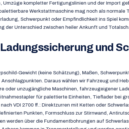
 Umzüge kompletter Fertigungslinien und der Import ge
 palettierbare Werkstattmaschine mag noch als normale 
rladung, Schwerpunkt oder Empfindlichkeit ins Spiel kom
ng der Unterschied zwischen heiler Ankunft und Totalsc
 Ladungssicherung und Sc
ypschild-Gewicht (keine Schätzung), Maßen, Schwerpunk
en Anschlagpunkten. Daraus wählen wir Fahrzeug und He
ere oder unzugängliche Maschinen, fahrzeugeigener Lade
tnahmestapler für palettierte Einheiten, Tieflader bei gr
nach VDI 2700 ff.: Direktzurren mit Ketten oder Schwerl
efinierten Punkten, Formschluss zur Stirnwand, Antirut
en werden über die Fundamentbohrungen auf Schwerlas