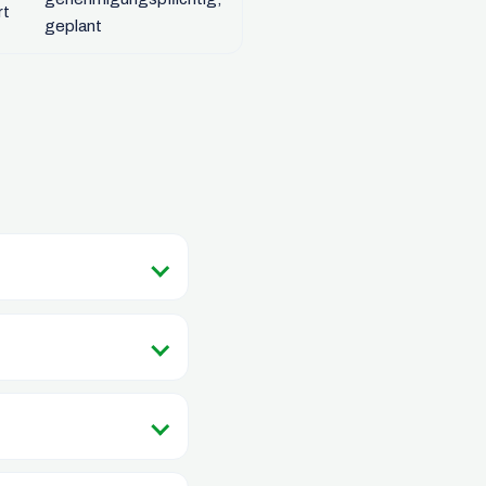
rt
geplant