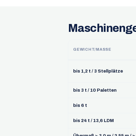
Maschinenge
GEWICHT/MASSE
bis 1,2 t / 3 Stellplätze
bis 3 t / 10 Paletten
bis 6 t
bis 24 t / 13,6 LDM
Übermaß > 3,0 m / 2,55 m / >