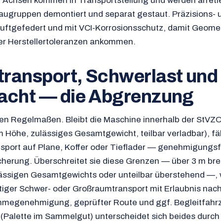
 Achsen kommen in Transportstellung und werden arretie
 Baugruppen demontiert und separat gestaut. Präzisions- 
uftgefedert und mit VCI-Korrosionsschutz, damit Geomet
er Herstellertoleranzen ankommen.
ransport, Schwerlast und
acht — die Abgrenzung
den Regelmaßen. Bleibt die Maschine innerhalb der StV
 m Höhe, zulässiges Gesamtgewicht, teilbar verladbar), fäh
sport auf Plane, Koffer oder Tieflader — genehmigungsfr
icherung. Überschreitet sie diese Grenzen — über 3 m brei
lässigen Gesamtgewichts oder unteilbar überstehend —, 
iger Schwer- oder Großraumtransport mit Erlaubnis nach
hmegenehmigung, geprüfter Route und ggf. Begleitfahr
(Palette im Sammelgut) unterscheidet sich beides durch