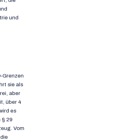
rt, die
und
rie und
ZO-Grenzen
rt sie als
ei, aber
t, über 4
wird es
 § 29
zeug. Vom
 die