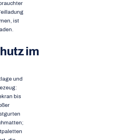
brauchter
Teilladung
men, ist
haden.
hutz im
tlage und
bezeug:
kran bis
oßer
astgurten
schmatten;
tpaletten