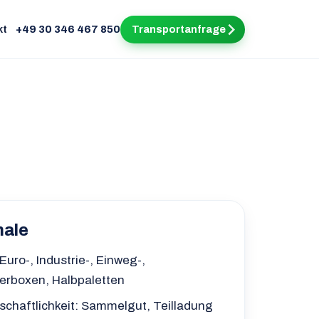
kt
+49 30 346 467 850
Transportanfrage
male
Euro-, Industrie-, Einweg-,
terboxen, Halbpaletten
chaftlichkeit: Sammelgut, Teilladung