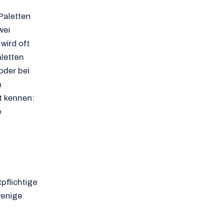
Paletten
wei
wird oft
aletten
oder bei
n
t kennen:
e
pflichtige
wenige