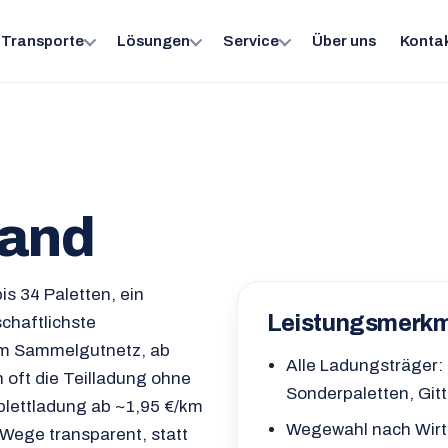
Transporte
Lösungen
Service
Über uns
Konta
sand
is 34 Paletten, ein
Leistungsmerk
schaftlichste
 im Sammelgutnetz, ab
Alle Ladungsträger: 
h oft die Teilladung ohne
Sonderpaletten, Git
plettladung ab ~1,95 €/km
Wegewahl nach Wirts
 Wege transparent, statt