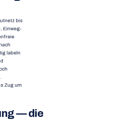
utnetz bis
), Einweg-
enfreie
 nach
tig labeln
nd
och
.
ns Zug um
ung — die