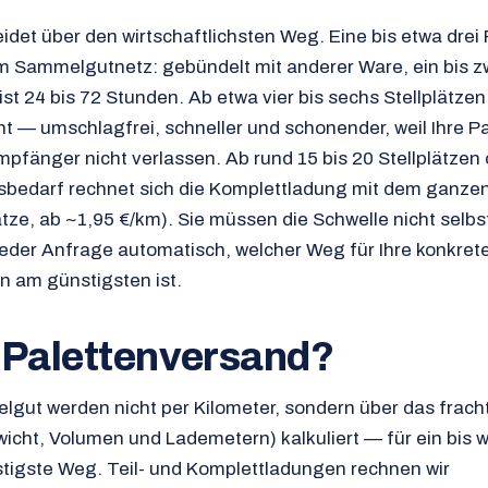
idet über den wirtschaftlichsten Weg. Eine bis etwa drei 
m Sammelgutnetz: gebündelt mit anderer Ware, ein bis z
t 24 bis 72 Stunden. Ab etwa vier bis sechs Stellplätzen 
nt — umschlagfrei, schneller und schonender, weil Ihre P
fänger nicht verlassen. Ab rund 15 bis 20 Stellplätzen 
tsbedarf rechnet sich die Komplettladung mit dem ganze
ätze, ab ~1,95 €/km). Sie müssen die Schwelle nicht selbs
jeder Anfrage automatisch, welcher Weg für Ihre konkret
n am günstigsten ist.
 Palettenversand?
gut werden nicht per Kilometer, sondern über das fracht
icht, Volumen und Lademetern) kalkuliert — für ein bis 
nstigste Weg. Teil- und Komplettladungen rechnen wir