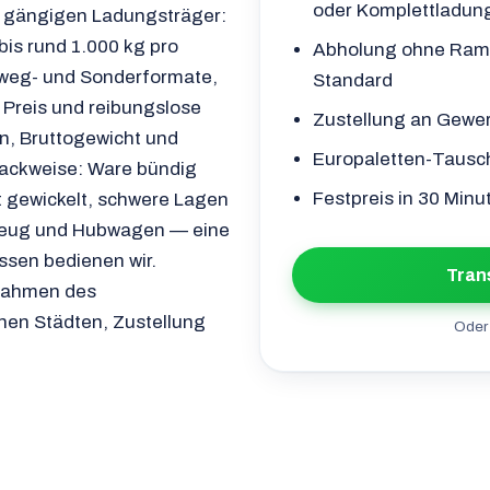
oder Komplettladun
le gängigen Ladungsträger:
bis rund 1.000 kg pro
Abholung ohne Ram
inweg- und Sonderformate,
Standard
 Preis und reibungslose
Zustellung an Gewer
n, Bruttogewicht und
Europaletten-Tausc
Packweise: Ware bündig
Festpreis in 30 Min
it gewickelt, schwere Lagen
zeug und Hubwagen — eine
ssen bedienen wir.
Tran
 Rahmen des
hen Städten, Zustellung
Oder 