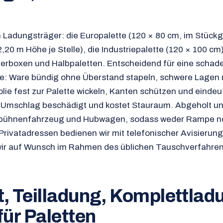
n Ladungsträger: die Europalette (120 × 80 cm, im Stückg
,20 m Höhe je Stelle), die Industriepalette (120 × 100 cm
terboxen und Halbpaletten. Entscheidend für eine schad
se: Ware bündig ohne Überstand stapeln, schwere Lagen
olie fest zur Palette wickeln, Kanten schützen und eindeu
m Umschlag beschädigt und kostet Stauraum. Abgeholt u
bebühnenfahrzeug und Hubwagen, sodass weder Rampe n
 Privatadressen bedienen wir mit telefonischer Avisierung
wir auf Wunsch im Rahmen des üblichen Tauschverfahre
 Teilladung, Komplettlad
ür Paletten