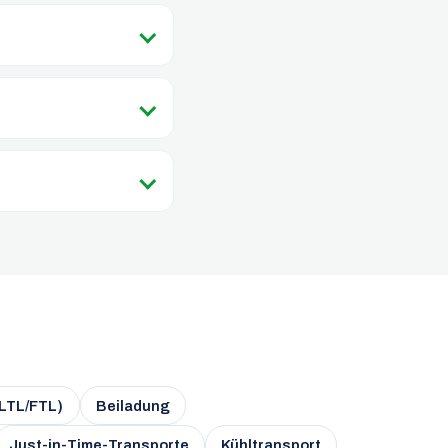
(LTL/FTL)
Beiladung
Just-in-Time-Transporte
Kühltransport