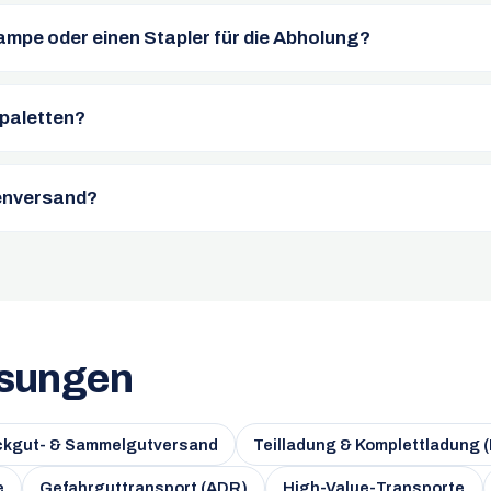
ampe oder einen Stapler für die Abholung?
paletten?
enversand?
ösungen
ckgut- & Sammelgutversand
Teilladung & Komplettladung 
e
Gefahrguttransport (ADR)
High-Value-Transporte