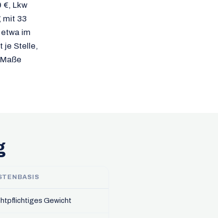
9 €, Lkw
g mit 33
 etwa im
 je Stelle,
n Maße
g
STENBASIS
chtpflichtiges Gewicht