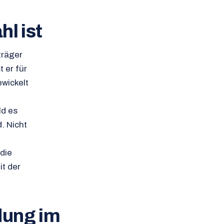
l ist
träger
t er für
ewickelt
ld es
d. Nicht
die
t der
dung im