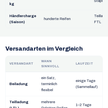
Stapler
kg
Händlercharge
Teilladu
hunderte Reifen
(Saison)
FTL
Versandarten im Vergleich
WANN
VERSANDART
LAUFZEIT
SINNVOLL
ein Satz,
einige Tage
Beiladung
terminlich
(Sammellauf)
flexibel
Teilladung
mehrere
1–2 Tage
(LTL)
Paletten Reifen