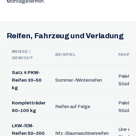
Montagetermin.
Reifen, Fahrzeug und Verladung
MENGE /
BEISPIEL
FAHRZ
GEWICHT
Satz 4 PKW-
Palette,
Reifen 30–50
Sommer-/Winterreifen
Stückgu
kg
Kompletträder
Palette,
Reifen auf Felge
60–100 kg
Stückgu
LKW-/EM-
Lkw +
Reifen 50–300
Nfz-/Baumaschinenreifen