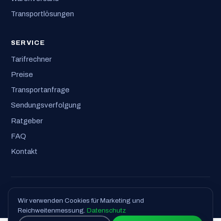
Transportlösungen
SERVICE
Tarifrechner
Preise
Transportanfrage
Sendungsverfolgung
Ratgeber
FAQ
Kontakt
© 2026 Logisticoo GmbH · Alle Rechte vorbehalten
Wir verwenden Cookies für Marketing und
Impressum
·
Datenschutz
·
AGB
Reichweitenmessung.
Datenschutz