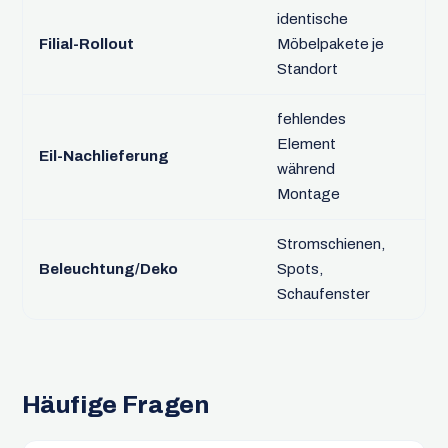
identische
Sat
Filial-Rollout
Möbelpakete je
Ko
Standort
fehlendes
Element
Exp
Eil-Nachlieferung
während
se
Montage
Stromschienen,
Kof
Beleuchtung/Deko
Spots,
bru
Schaufenster
Häufige Fragen