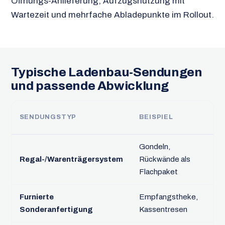
Öffnungs-Anlieferung, Aufzugsnutzung mit
Wartezeit und mehrfache Abladepunkte im Rollout.
Typische Ladenbau-Sendungen
und passende Abwicklung
SENDUNGSTYP
BEISPIEL
FA
Gondeln,
Pla
Regal-/Warenträgersystem
Rückwände als
La
Flachpaket
Furnierte
Empfangstheke,
Kof
Sonderanfertigung
Kassentresen
gep